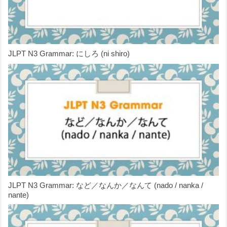
JLPT N3 Grammar: にしろ (ni shiro)
JLPT N3 Grammar: など／なんか／なんて (nado / nanka /
nante)