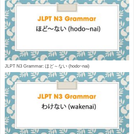
JLPT N3 Grammar: ほど～ない (hodo~nai)