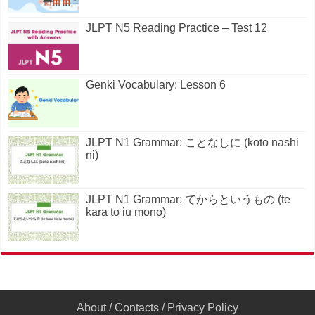
JLPT N5 Reading Practice – Test 12
Genki Vocabulary: Lesson 6
JLPT N1 Grammar: ことなしに (koto nashi
ni)
JLPT N1 Grammar: てからというもの (te
kara to iu mono)
About
/
Contacts
/
Privacy Policy