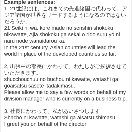
Example sentences:
1, 21世紀には、これまでの先進諸国に代わって、ア
ジア諸国が世界をリードするようになるのではない
だろうか。
21 Seiki ni wa, kore made no senshin shokoku
nikawatte, Ajia shokoku ga sekai o rīdo suru yō ni
naru node wanaidarou ka.
In the 21st century, Asian countries will lead the
world in place of the developed countries so far.
2, 出張中の部長にかわって、わたしがご挨拶させて
いただきます。
shucchouchuu no buchou ni kawatte, watashi ga
goaisatsu sasete itadakimasu.
Please allow me to say a few words on behalf of my
division manager who is currently on a business trip.
3, 社長にかわって、私があいさつします
Shachō ni kawatte, watashi ga aisatsu shimasu
I greet you on behalf of the director