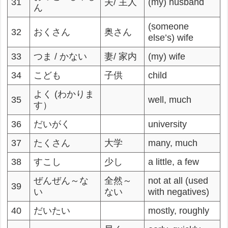
31
夫/ 主人
(my) husband
ん
(someone
32
おくさん
奥さん
else’s) wife
33
つま / かない
妻/ 家内
(my) wife
34
こども
子供
child
よく (わかりま
35
well, much
す）
36
だいがく
university
37
たくさん
大学
many, much
38
すこし
少し
a little, a few
ぜんぜん～な
全然～
not at all (used
39
い
ない
with negatives)
40
だいたい
mostly, roughly