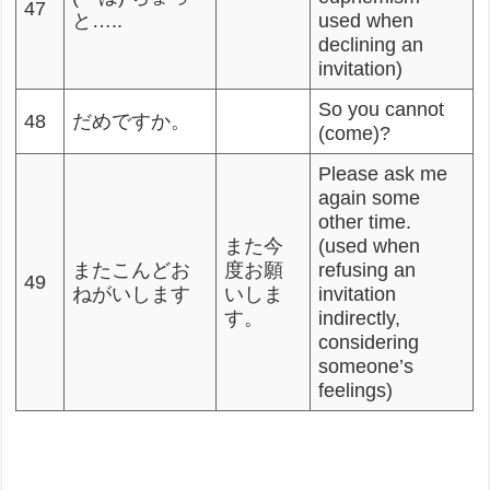
47
と…..
used when
declining an
invitation)
So you cannot
48
だめですか。
(come)?
Please ask me
again some
other time.
また今
(used when
またこんどお
度お願
refusing an
49
ねがいします
いしま
invitation
す。
indirectly,
considering
someone’s
feelings)