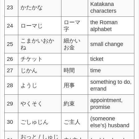
Katakana
23
かたかな
characters
ローマ
the Roman
24
ローマじ
字
alphabet
こまかいおか
細かい
25
small change
ね
お金
26
チケット
ticket
27
じかん
時間
time
something to do,
28
ようじ
用事
errand
appointment,
29
やくそく
約束
promise
(someone
30
ごしゅじん
ご主人
else’s) husband
おっと / しゅじ