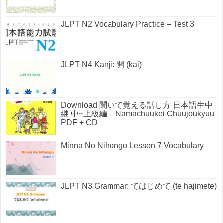
JLPT N2 Vocabulary Practice – Test 3
JLPT N4 Kanji: 開 (kai)
Download 聞いて覚える話し方 日本語生中
継 中~上級編 – Namachuukei Chuujoukyuu
PDF + CD
Minna No Nihongo Lesson 7 Vocabulary
JLPT N3 Grammar: てはじめて (te hajimete)