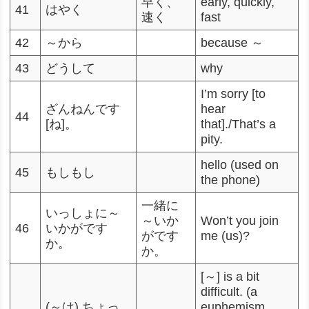
早く、
early, quickly,
41
はやく
速く
fast
42
～から
because ～
43
どうして
why
I’m sorry [to
ざんねんです
hear
44
[ね]。
that]./That’s a
pity.
hello (used on
45
もしもし
the phone)
一緒に
いっしょに～
～いか
Won’t you join
46
いかがです
がです
me (us)?
か。
か。
[～] is a bit
difficult. (a
(～は) ちょっ
euphemism