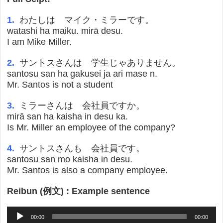
1.
わたしは マイク・ミラーです。
watashi ha maiku. mirā desu.
I am Mike Miller.
2.
サントスさんは 学生じゃありません。
santosu san ha gakusei ja ari mase n.
Mr. Santos is not a student
3.
ミラーさんは 会社員ですか。
mirā san ha kaisha in desu ka.
Is Mr. Miller an employee of the company?
4.
サントスさんも 会社員です。
santosu san mo kaisha in desu.
Mr. Santos is also a company employee.
Reibun (例文) : Example sentence
Audio
00:00
00:00
Player