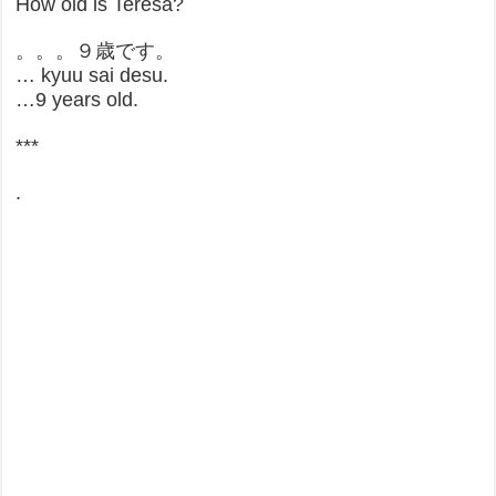
How old is Teresa?
。。。９歳です。
… kyuu sai desu.
…9 years old.
***
.