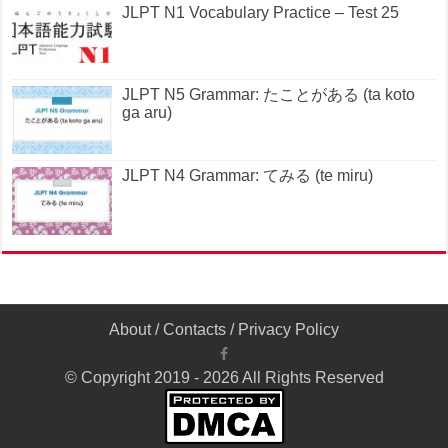
JLPT N1 Vocabulary Practice – Test 25
JLPT N5 Grammar: たことがある (ta koto
ga aru)
JLPT N4 Grammar: てみる (te miru)
About
/
Contacts
/
Privacy Policy
© Copyright 2019 - 2026 All Rights Reserved