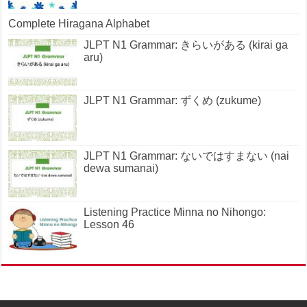
Complete Hiragana Alphabet
JLPT N1 Grammar: きらいがある (kirai ga
aru)
JLPT N1 Grammar: ずくめ (zukume)
JLPT N1 Grammar: ないではすまない (nai
dewa sumanai)
Listening Practice Minna no Nihongo:
Lesson 46