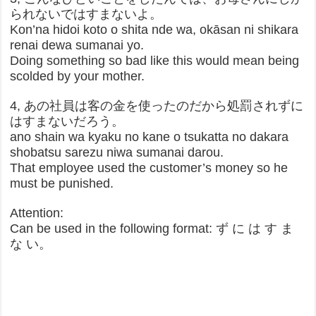
られないではすまないよ。
Kon’na hidoi koto o shita nde wa, okāsan ni shikara
renai dewa sumanai yo.
Doing something so bad like this would mean being
scolded by your mother.
4, あの社員は客の金を使ったのだから処罰されずに
はすまないだろう。
ano shain wa kyaku no kane o tsukatta no dakara
shobatsu sarezu niwa sumanai darou.
That employee used the customer’s money so he
must be punished.
Attention:
Can be used in the following format: ず に は す ま
な い。