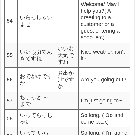
Welcome/ May I
help you?( A
いらっしゃい
greeting to a
54
ませ
customer or a
guest entering a
shop, etc)
いいお
いい (お)てん
Nice weather, isn’t
55
天気で
きですね
it?
すね
お出か
おでかけです
56
けです
Are you going out?
か
か
ちょっと ～
57
I’m just going to~
まで
いってらっし
So long. ( Go and
58
ゃい
come back)
いって いら
So long. ( I’m going