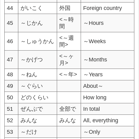
44
がいこく
外国
Foreign country
<～時
45
～じかん
～Hours
間
<～週
46
～しゅうかん
～Weeks
間>
<～ヶ
47
～かげつ
～Months
月>
48
～ねん
<～年>
～Years
49
～ぐらい
About～
50
どのくらい
How long
51
ぜんぶで
全部で
In total
52
みんな
みんな
All, everything
53
～だけ
～Only