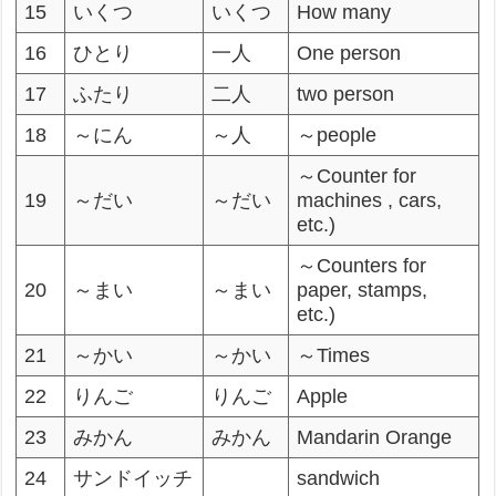
15
いくつ
いくつ
How many
16
ひとり
一人
One person
17
ふたり
二人
two person
18
～にん
～人
～people
～Counter for
19
～だい
～だい
machines , cars,
etc.)
～Counters for
20
～まい
～まい
paper, stamps,
etc.)
21
～かい
～かい
～Times
22
りんご
りんご
Apple
23
みかん
みかん
Mandarin Orange
24
サンドイッチ
sandwich