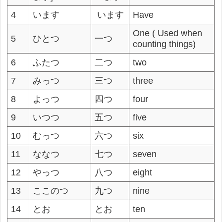
4
います
います
Have
One ( Used when
5
ひとつ
一つ
counting things)
6
ふたつ
二つ
two
7
みっつ
三つ
three
8
よっつ
四つ
four
9
いつつ
五つ
five
10
むっつ
六つ
six
11
ななつ
七つ
seven
12
やっつ
八つ
eight
13
ここのつ
九つ
nine
14
とお
とお
ten