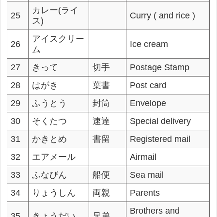
カレー(ライ
25
Curry ( and rice )
ス)
アイスクリー
26
Ice cream
ム
27
きって
切手
Postage Stamp
28
はがき
葉書
Post card
29
ふうとう
封筒
Envelope
30
そくたつ
速達
Special delivery
31
かきとめ
書留
Registered mail
32
エアメール
Airmail
33
ふなびん
船便
Sea mail
34
りょうしん
両親
Parents
Brothers and
35
きょうだい
兄弟