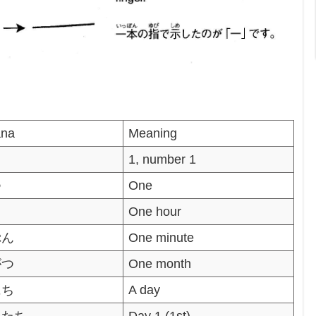
ana
Meaning
1, number 1
つ
One
じ
One hour
ぷん
One minute
がつ
One month
にち
A day
いたち
Day 1 (1st)