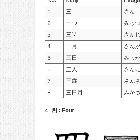
No.
Kanji
Hirag
1
三
さん
2
三つ
みっ
3
三時
さん
4
三月
さん
5
三日
みっ
6
三人
さん
7
三歳
さん
8
三日月
みか
4,
四 : Four