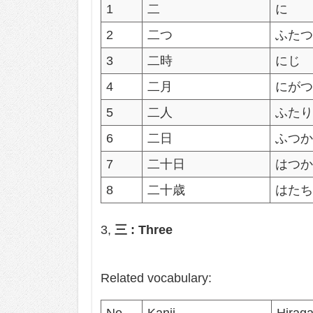
1
二
に
2
二つ
ふた
3
二時
にじ
4
二月
にが
5
二人
ふた
6
二日
ふつ
7
二十日
はつ
8
二十歳
はた
3,
三 : Three
Related vocabulary: