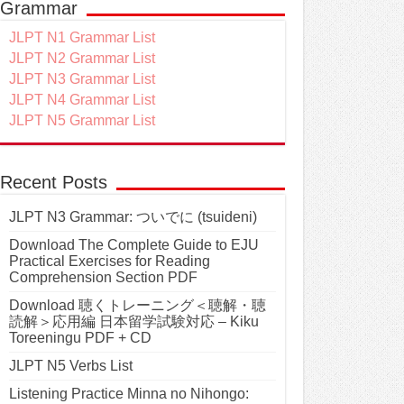
Grammar
JLPT N1 Grammar List
JLPT N2 Grammar List
JLPT N3 Grammar List
JLPT N4 Grammar List
JLPT N5 Grammar List
Recent Posts
JLPT N3 Grammar: ついでに (tsuideni)
Download The Complete Guide to EJU
Practical Exercises for Reading
Comprehension Section PDF
Download 聴くトレーニング＜聴解・聴
読解＞応用編 日本留学試験対応 – Kiku
Toreeningu PDF + CD
JLPT N5 Verbs List
Listening Practice Minna no Nihongo: