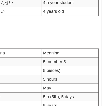
ねんせい
4th year student
さい
4 years old
ana
Meaning
5, number 5
つ
5 pieces)
5 hours
つ
May
か
5th (5th); 5 days
ん
5 years