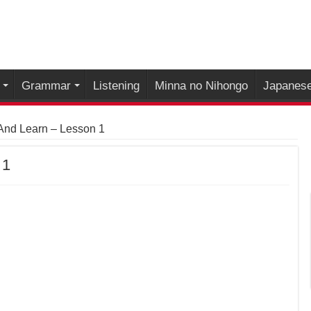
Grammar
Listening
Minna no Nihongo
Japanese
And Learn – Lesson 1
 1