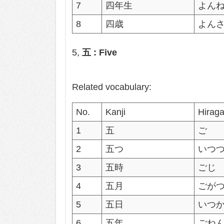
7
四年生
よん
8
四歳
よん
5,
五 : Five
Related vocabulary:
No.
Kanji
Hirag
1
五
ご
2
五つ
いつ
3
五時
ごじ
4
五月
ごが
5
五日
いつ
6
五年
ごね