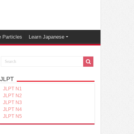
 Particles
Learn Japanese
JLPT
JLPT N1
JLPT N2
JLPT N3
JLPT N4
JLPT N5