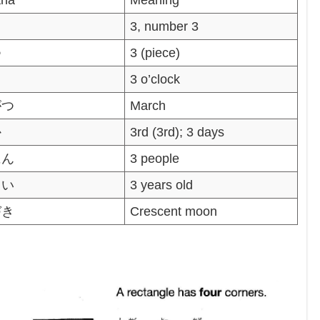
ana
Meaning
3, number 3
つ
3 (piece)
じ
3 o’clock
がつ
March
か
3rd (3rd); 3 days
にん
3 people
さい
3 years old
づき
Crescent moon