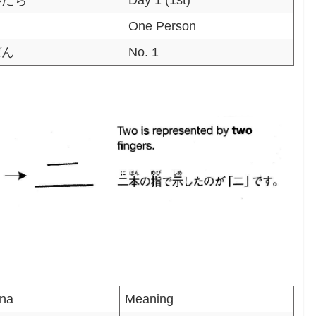
り
One Person
ばん
No. 1
ana
Meaning