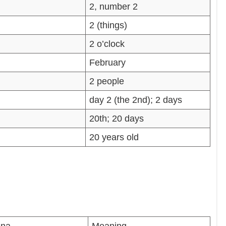
2, number 2
つ
2 (things)
2 o’clock
つ
February
り
2 people
か
day 2 (the 2nd); 2 days
か
20th; 20 days
ち
20 years old