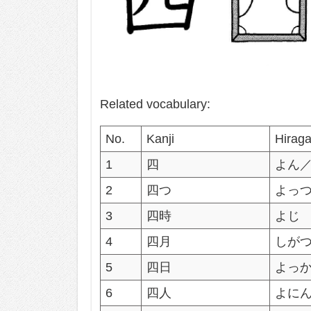
Related vocabulary:
No.
Kanji
Hirag
1
四
よん
2
四つ
よっ
3
四時
よじ
4
四月
しが
5
四日
よっ
6
四人
よに