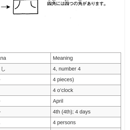
ana
Meaning
／し
4, number 4
つ
4 pieces)
4 o’clock
つ
April
か
4th (4th); 4 days
ん
4 persons