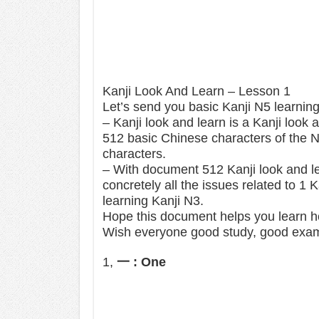
Kanji Look And Learn – Lesson 1
Let’s send you basic Kanji N5 learning
– Kanji look and learn is a Kanji look 
512 basic Chinese characters of the 
characters.
– With document 512 Kanji look and le
concretely all the issues related to 1 
learning Kanji N3.
Hope this document helps you learn ho
Wish everyone good study, good exa
1,
一 : One