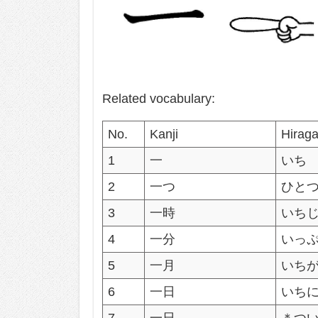
Related vocabulary:
No.
Kanji
Hirag
1
一
いち
2
一つ
ひと
3
一時
いち
4
一分
いっ
5
一月
いち
6
一日
いち
7
一日
＊つ