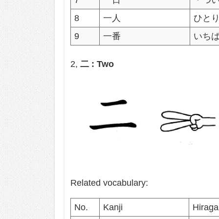
8
一人
ひと
9
一番
いち
2,
二 : Two
Related vocabulary:
No.
Kanji
Hirag