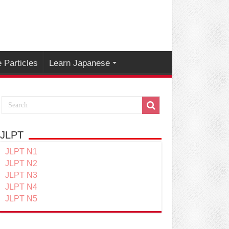
 Particles
Learn Japanese
JLPT
JLPT N1
JLPT N2
JLPT N3
JLPT N4
JLPT N5