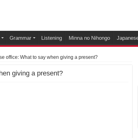
Grammar
Listening
Minna no Nihongo
Japanese
e office: What to say when giving a present?
hen giving a present?