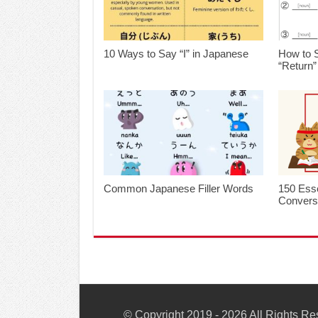
10 Ways to Say “I” in Japanese
How to 
“Return”
Common Japanese Filler Words
150 Esse
Convers
© Copyright 2019 - 2026 All Rights R