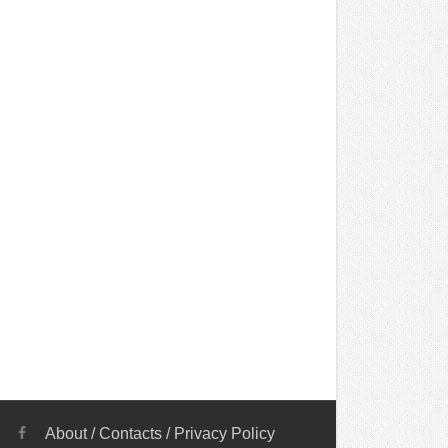
About
/
Contacts
/
Privacy Policy