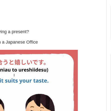
ving a present?
n a Japanese Office