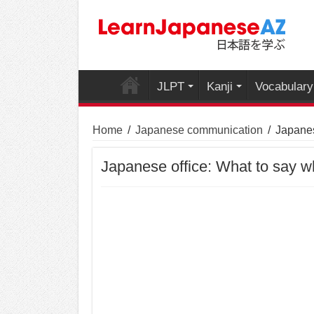
JLPT
Kanji
Vocabulary
Home
/
Japanese communication
/
Japanes
Japanese office: What to say w