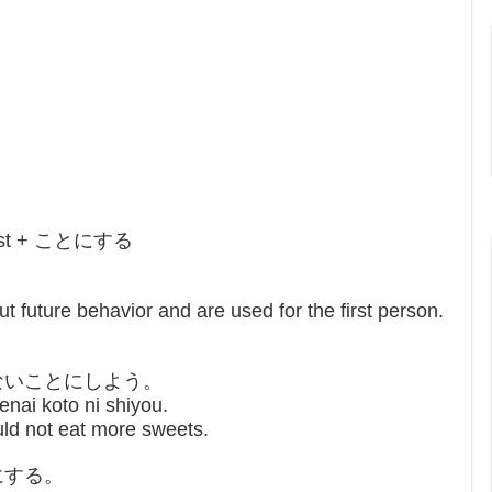
-past + ことにする
t future behavior and are used for the first person.
ないことにしよう。
nai koto ni shiyou.
ld not eat more sweets.
にする。