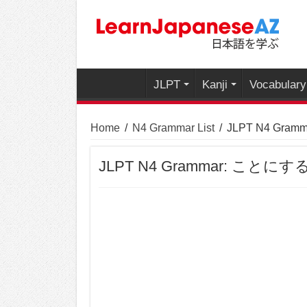
JLPT
Kanji
Vocabulary
Home
/
N4 Grammar List
/
JLPT N4 Gramm
JLPT N4 Grammar: ことにする (k