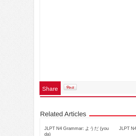
Share
Related Articles
JLPT N4 Grammar: ようだ (you
JLPT N4
da)