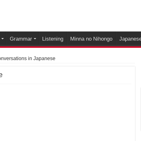
Grammar
Listening
Minna no Nihongo
Japanese
onversations in Japanese
e