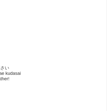
下さい
ae kudasai
ther!