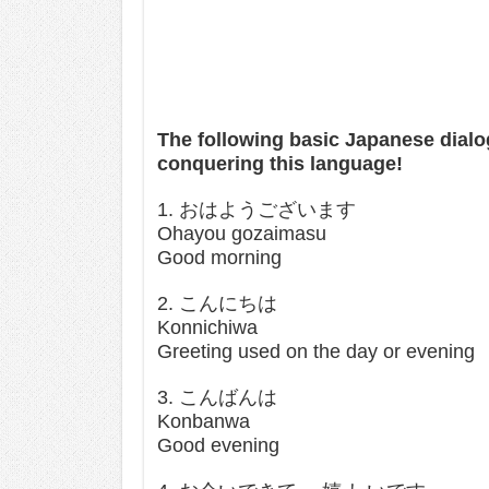
The following basic Japanese dialo
conquering this language!
1. おはようございます
Ohayou gozaimasu
Good morning
2. こんにちは
Konnichiwa
Greeting used on the day or evening
3. こんばんは
Konbanwa
Good evening