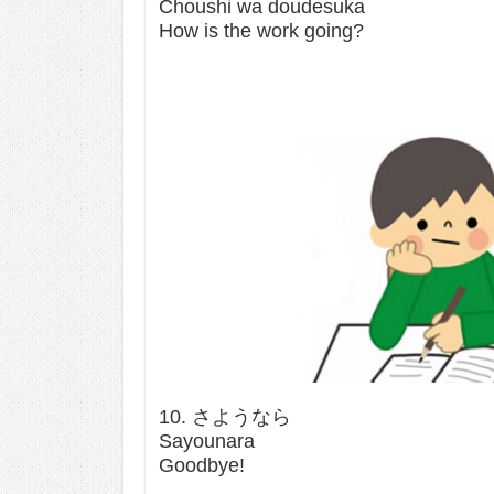
Choushi wa doudesuka
How is the work going?
10. さようなら
Sayounara
Goodbye!