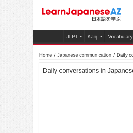
JLPT
Kanji
Vocabulary
Home
/
Japanese communication
/
Daily c
Daily conversations in Japanes