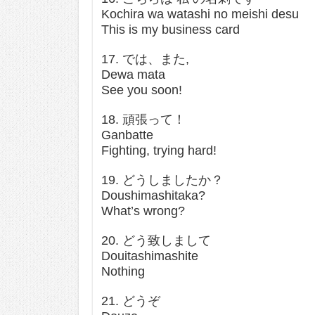
Kochira wa watashi no meishi desu
This is my business card
17. では、また,
Dewa mata
See you soon!
18. 頑張って！
Ganbatte
Fighting, trying hard!
19. どうしましたか？
Doushimashitaka?
What’s wrong?
20. どう致しまして
Douitashimashite
Nothing
21. どうぞ