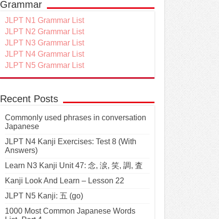
Grammar
JLPT N1 Grammar List
JLPT N2 Grammar List
JLPT N3 Grammar List
JLPT N4 Grammar List
JLPT N5 Grammar List
Recent Posts
Commonly used phrases in conversation
Japanese
JLPT N4 Kanji Exercises: Test 8 (With
Answers)
Learn N3 Kanji Unit 47: 念, 涙, 笑, 調, 査
Kanji Look And Learn – Lesson 22
JLPT N5 Kanji: 五 (go)
1000 Most Common Japanese Words