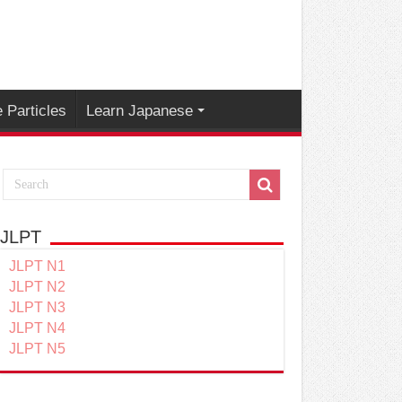
 Particles
Learn Japanese
JLPT
JLPT N1
JLPT N2
JLPT N3
JLPT N4
JLPT N5