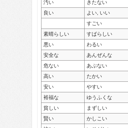
汚い
きたない
良い
よい, いい
すごい
素晴らしい
すばらしい
悪い
わるい
安全な
あんぜんな
危ない
あぶない
高い
たかい
安い
やすい
裕福な
ゆうふくな
貧しい
まずしい
賢い
かしこい