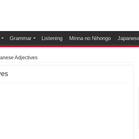
Grammar
Listening
Minna no Nihongo
Japanese
nese Adjectives
ves