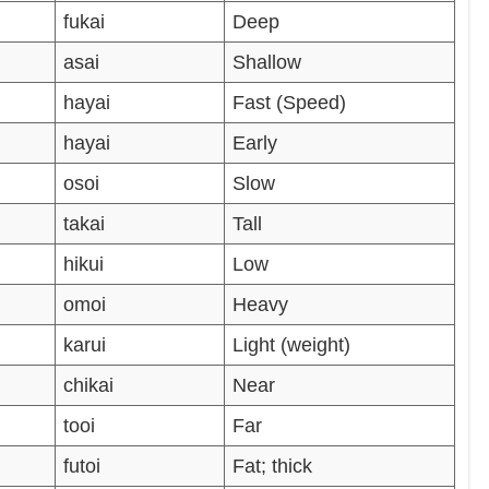
fukai
Deep
asai
Shallow
hayai
Fast (Speed)
hayai
Early
osoi
Slow
takai
Tall
hikui
Low
omoi
Heavy
karui
Light (weight)
chikai
Near
tooi
Far
futoi
Fat; thick