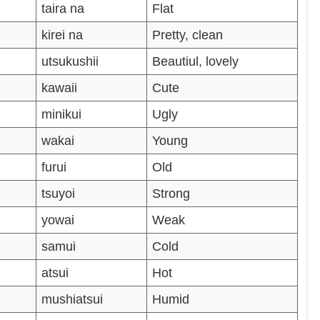
taira na
Flat
kirei na
Pretty, clean
utsukushii
Beautiul, lovely
kawaii
Cute
minikui
Ugly
wakai
Young
furui
Old
tsuyoi
Strong
yowai
Weak
samui
Cold
atsui
Hot
mushiatsui
Humid