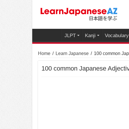
JLPT
Kanji
Vocabulary
Home
/
Learn Japanese
/
100 common Japa
100 common Japanese Adjecti