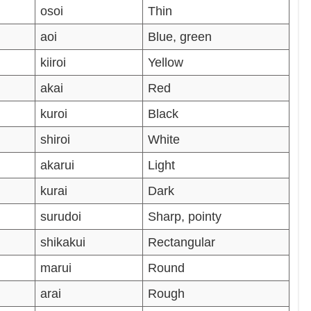
osoi
Thin
aoi
Blue, green
kiiroi
Yellow
akai
Red
kuroi
Black
shiroi
White
akarui
Light
kurai
Dark
surudoi
Sharp, pointy
shikakui
Rectangular
marui
Round
arai
Rough