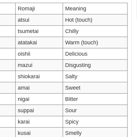
Romaji
Meaning
atsui
Hot (touch)
tsumetai
Chilly
atatakai
Warm (touch)
oishii
Delicious
mazui
Disgusting
shiokarai
Salty
amai
Sweet
nigai
Bitter
suppai
Sour
karai
Spicy
kusai
Smelly