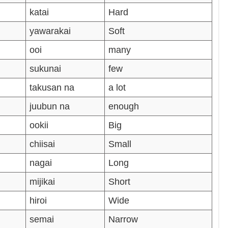
katai
Hard
yawarakai
Soft
ooi
many
sukunai
few
takusan na
a lot
juubun na
enough
ookii
Big
chiisai
Small
nagai
Long
mijikai
Short
hiroi
Wide
semai
Narrow