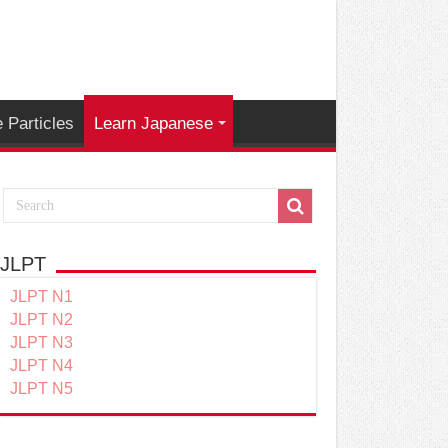
 Particles
Learn Japanese
JLPT
JLPT N1
JLPT N2
JLPT N3
JLPT N4
JLPT N5