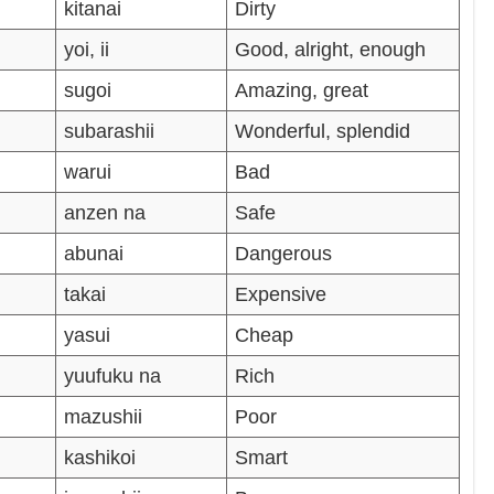
kitanai
Dirty
yoi, ii
Good, alright, enough
sugoi
Amazing, great
subarashii
Wonderful, splendid
warui
Bad
anzen na
Safe
abunai
Dangerous
takai
Expensive
yasui
Cheap
yuufuku na
Rich
mazushii
Poor
kashikoi
Smart