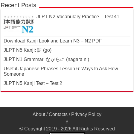
Recent Posts
JLPT N2 Vocabulary Practice – Test 41
Download Kanji Look and Learn N3 – N2 PDF
JLPT N5 Kanji: 語 (go)
JLPT N1 Grammar: ながらに (nagara ni)
Useful Japanese Phrases Lesson 6: Ways to Ask How
Someone
JLPT N5 Kanji Test – Test 2
About
/
Contacts
/
Privacy Policy
© Copyright 2019 - 2026 All Rights Reserved