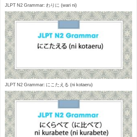
JLPT N2 Grammar: わりに (wari ni)
JLPT N2 Grammar: にこたえる (ni kotaeru)