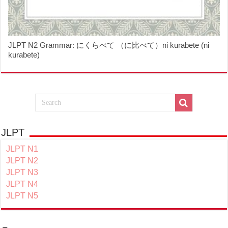
JLPT N2 Grammar: にくらべて （に比べて）ni kurabete (ni
kurabete)
JLPT
JLPT N1
JLPT N2
JLPT N3
JLPT N4
JLPT N5