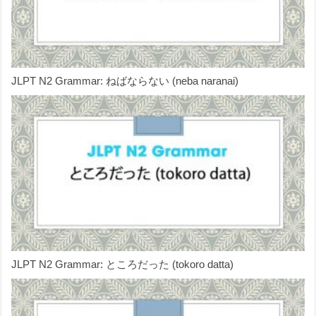
JLPT N2 Grammar: ねばならない (neba naranai)
JLPT N2 Grammar: ところだった (tokoro datta)