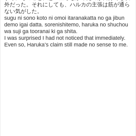
外だった。それにしても、ハルカの主張は筋が通ら
ない気がした。
sugu ni sono koto ni omoi itaranakatta no ga jibun
demo igai datta. sorenishitemo, haruka no shuchou
wa suji ga tooranai ki ga shita.
I was surprised I had not noticed that immediately.
Even so, Haruka’s claim still made no sense to me.