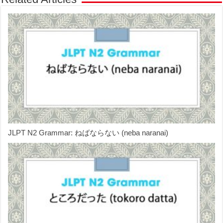
JLPT N2 Grammar: ねばならない (neba naranai)