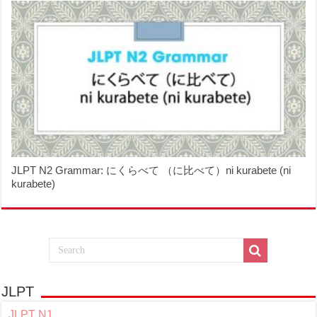
JLPT N2 Grammar: にくらべて （に比べて）ni kurabete (ni
kurabete)
JLPT
JLPT N1