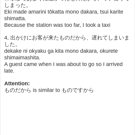
しまった。
Eki made amarini tōkatta mono dakara, tsui karite
shimatta.
Because the station was too far, I took a taxi
4, 出かけにお客が来たものだから、遅れてしまいま
した。
dekake ni okyaku ga kita mono dakara, okurete
shimaimashita.
A guest came when I was about to go so I arrived
late.
Attention:
ものだから is similar to ものですから