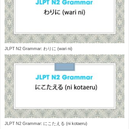
JLPT N2 Grammar: わりに (wari ni)
JLPT N2 Grammar: にこたえる (ni kotaeru)