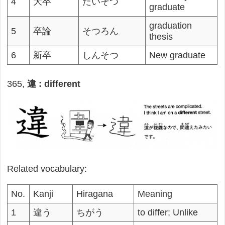
4
大卒
だいそつ
graduate
graduation
5
卒論
そつろん
thesis
6
新卒
しんそつ
New graduate
365,
違 : different
Related vocabulary:
No.
Kanji
Hiragana
Meaning
1
違う
ちがう
to differ; Unlike