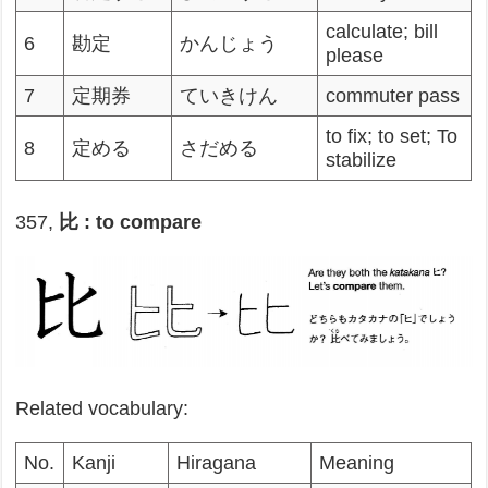
calculate; bill
6
勘定
かんじょう
please
7
定期券
ていきけん
commuter pass
to fix; to set; To
8
定める
さだめる
stabilize
357,
比 : to compare
Related vocabulary:
No.
Kanji
Hiragana
Meaning