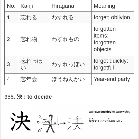
No.
Kanji
Hiragana
Meaning
1
忘れる
わすれる
forget; oblivion
forgotten
items;
2
忘れ物
わすれもの
forgotten
objects
忘れっぽ
forget quickly;
3
わすれっぽい
い
forgetful
4
忘年会
ぼうねんかい
Year-end party
355,
決 : to decide