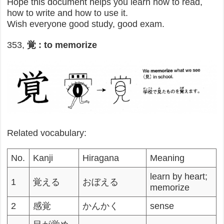
Hope this document helps you learn how to read,
how to write and how to use it.
Wish everyone good study, good exam.
353,
覚 : to memorize
Related vocabulary:
No.
Kanji
Hiragana
Meaning
learn by heart;
1
覚える
おぼえる
memorize
2
感覚
かんかく
sense