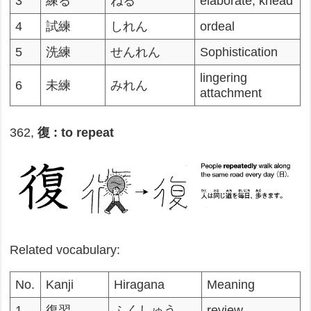
3
練る
ねる
elaborate; knead
4
試練
しれん
ordeal
5
洗練
せんれん
Sophistication
lingering
6
未練
みれん
attachment
362,
復 : to repeat
Related vocabulary:
No.
Kanji
Hiragana
Meaning
1
復習
ふくしゅう
review