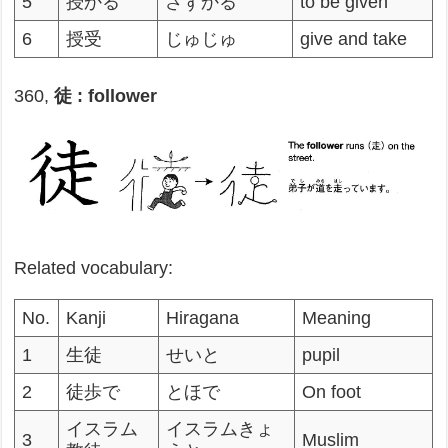
5
授かる
さずかる
to be given
6
授受
じゅじゅ
give and take
360,
徒 : follower
Related vocabulary:
No.
Kanji
Hiragana
Meaning
1
生徒
せいと
pupil
2
徒歩で
とほで
On foot
イスラム
イスラムきょ
3
Muslim