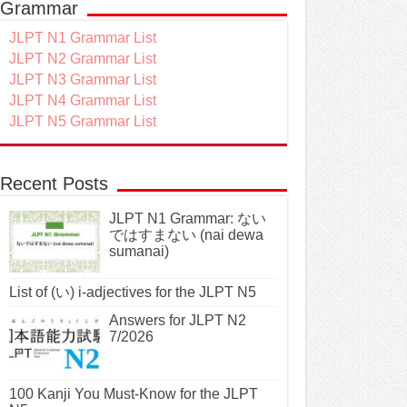
Grammar
JLPT N1 Grammar List
JLPT N2 Grammar List
JLPT N3 Grammar List
JLPT N4 Grammar List
JLPT N5 Grammar List
Recent Posts
JLPT N1 Grammar: ない
ではすまない (nai dewa
sumanai)
List of (い) i-adjectives for the JLPT N5
Answers for JLPT N2
7/2026
100 Kanji You Must-Know for the JLPT