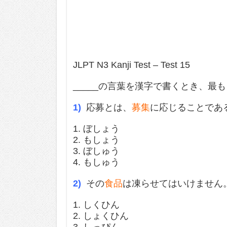
JLPT N3 Kanji Test – Test 15
_____の言葉を漢字で書くとき、最
1)
応募とは、
募集
に応じることであ
1. ぼしょう
2. もしょう
3. ぼしゅう
4. もしゅう
2)
その
食品
は凍らせてはいけません
1. しくひん
2. しょくひん