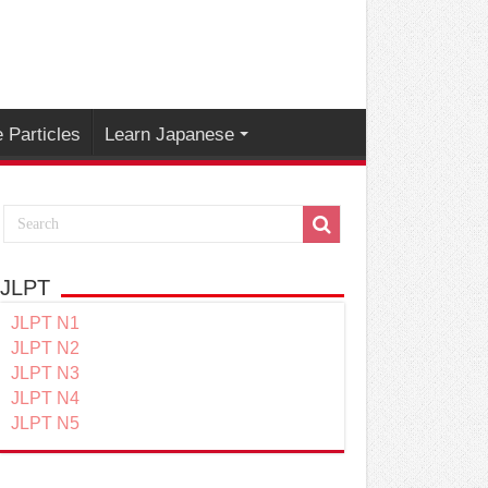
 Particles
Learn Japanese
JLPT
JLPT N1
JLPT N2
JLPT N3
JLPT N4
JLPT N5