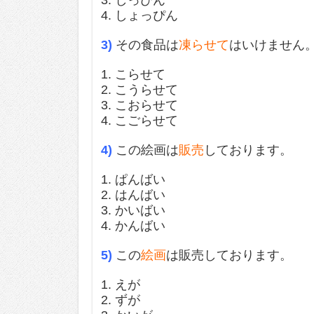
3. しっぴん
4. しょっぴん
3)
その食品は
凍らせて
はいけません
1. こらせて
2. こうらせて
3. こおらせて
4. こごらせて
4)
この絵画は
販売
しております。
1. ぱんばい
2. はんばい
3. かいばい
4. かんばい
5)
この
絵画
は販売しております。
1. えが
2. ずが