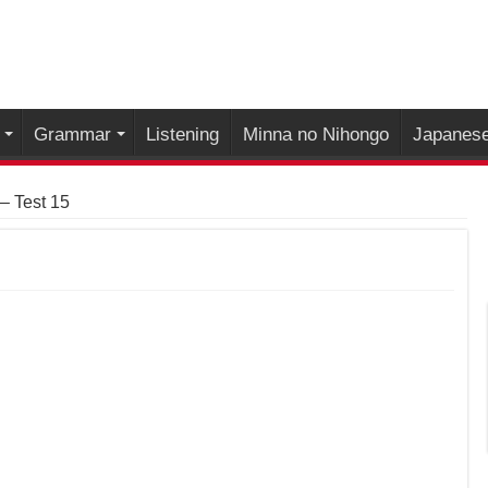
Grammar
Listening
Minna no Nihongo
Japanese
– Test 15