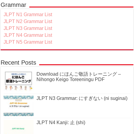
Grammar
JLPT N1 Grammar List
JLPT N2 Grammar List
JLPT N3 Grammar List
JLPT N4 Grammar List
JLPT N5 Grammar List
Recent Posts
Download にほんご敬語トレーニング –
Nihongo Keigo Toreeningu PDF
JLPT N3 Grammar: にすぎない (ni suginai)
JLPT N4 Kanji: 止 (shi)