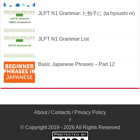
JLPT N1 Grammar: た拍子に (ta hyoushi ni)
JLPT N1 Grammar List
Basic Japanese Phrases – Part 12
About
/
Contacts
/
Privacy Policy
© Copyright 2019 - 2026 All Rights Reserved