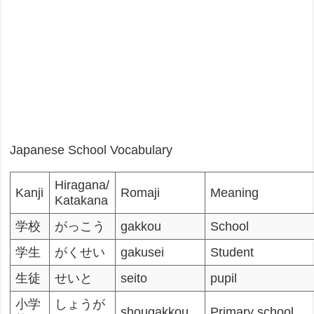
Japanese School Vocabulary
Hiragana/
Kanji
Romaji
Meaning
Katakana
学校
がっこう
gakkou
School
学生
がくせい
gakusei
Student
生徒
せいと
seito
pupil
小学
しょうが
shougakkou
Primary school