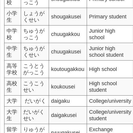
校
っこう
小学
しょうが
shougakusei
Primary student
生
くせい
中学
ちゅうが
Junior high
chuugakkou
校
っこう
school
中学
ちゅうが
Junior high
chuugakusei
生
くせい
school student
高等
こうとう
koutougakkou
High school
学校
がっこう
高校
こうこう
High school
koukousei
生
せい
student
大学
だいがく
daigaku
College/university
大学
だいがく
College/university
daigakusei
生
せい
student
留学
りゅうが
Exchange
ryuugakusei