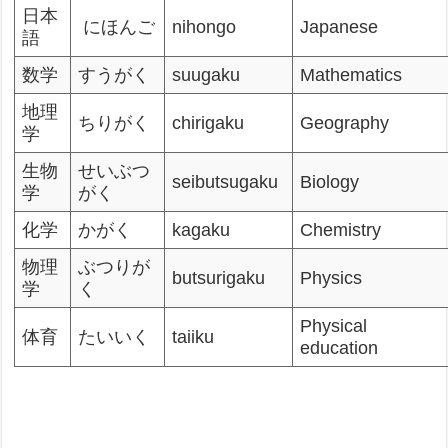
日本
にほんご
nihongo
Japanese
語
数学
すうがく
suugaku
Mathematics
地理
ちりがく
chirigaku
Geography
学
生物
せいぶつ
seibutsugaku
Biology
学
がく
化学
かがく
kagaku
Chemistry
物理
ぶつりが
butsurigaku
Physics
学
く
Physical
体育
たいいく
taiiku
education