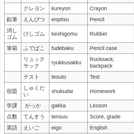
クレヨン
kureyon
Crayon
鉛筆
えんぴつ
enpitsu
Pencil
消し
けしゴム
keshigomu
Rubber
ゴム
筆箱
ふでばこ
fudebaku
Pencil case
リュック
Rucksack,
ryukkusakku
サック
backpack
テスト
tesuto
Test
しゅくだ
宿題
shukudai
Homework
い
学課
がっか
gakka
Lesson
点数
てんすう
tensuu
Score, grade
英語
えいご
eigo
English