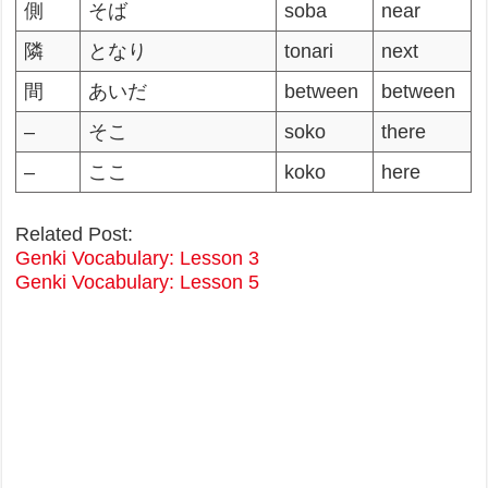
側
そば
soba
near
隣
となり
tonari
next
間
あいだ
between
between
–
そこ
soko
there
–
ここ
koko
here
Related Post:
Genki Vocabulary: Lesson 3
Genki Vocabulary: Lesson 5