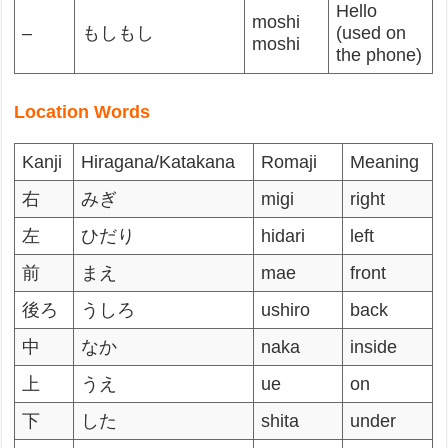
Hello
moshi
–
もしもし
(used on
moshi
the phone)
Location Words
Kanji
Hiragana/Katakana
Romaji
Meaning
右
みぎ
migi
right
左
ひだり
hidari
left
前
まえ
mae
front
後ろ
うしろ
ushiro
back
中
なか
naka
inside
上
うえ
ue
on
下
した
shita
under