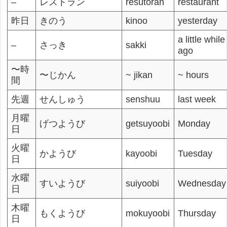
–
レストラン
resutoran
restaurant
昨日
きのう
kinoo
yesterday
a little while
–
さっき
sakki
ago
〜時
〜じかん
~ jikan
~ hours
間
先週
せんしゅう
senshuu
last week
月曜
げつようび
getsuyoobi
Monday
日
火曜
かようび
kayoobi
Tuesday
日
水曜
すいようび
suiyoobi
Wednesday
日
木曜
もくようび
mokuyoobi
Thursday
日