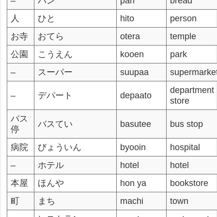
–
パン
pan
bread
人
ひと
hito
person
お寺
おてら
otera
temple
公園
こうえん
kooen
park
–
スーパー
suupaa
supermarke
department
–
デパート
depaato
store
バス
バスてい
basutee
bus stop
停
病院
びょういん
byooin
hospital
–
ホテル
hotel
hotel
本屋
ほんや
hon ya
bookstore
町
まち
machi
town