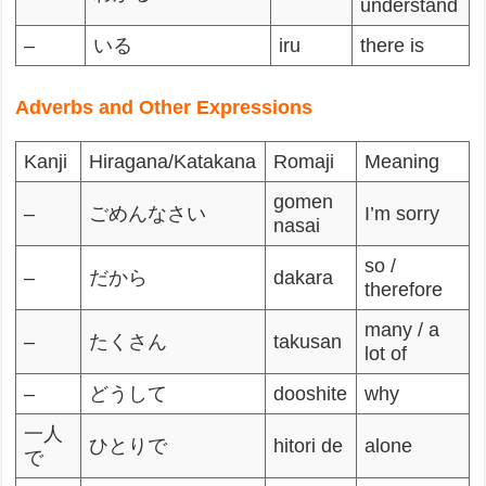
understand
–
いる
iru
there is
Adverbs and Other Expressions
Kanji
Hiragana/Katakana
Romaji
Meaning
gomen
–
ごめんなさい
I’m sorry
nasai
so /
–
だから
dakara
therefore
many / a
–
たくさん
takusan
lot of
–
どうして
dooshite
why
一人
ひとりで
hitori de
alone
で