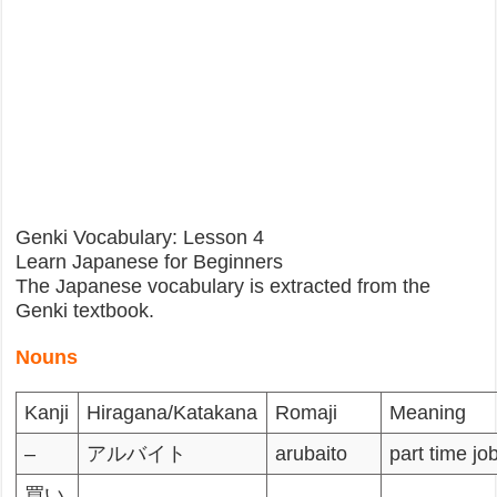
Genki Vocabulary: Lesson 4
Learn Japanese for Beginners
The Japanese vocabulary is extracted from the
Genki textbook.
Nouns
Kanji
Hiragana/Katakana
Romaji
Meaning
–
アルバイト
arubaito
part time jo
買い