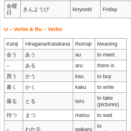
金曜
きんようび
kinyoobi
Friday
日
U – Verbs & Ru – Verbs
Kanji
Hiragana/Katakana
Romaji
Meaning
会う
あう
au
to meet
–
ある
aru
there is
買う
かう
kau
to buy
書く
かく
kaku
to write
to take
撮る
とる
toru
(pictures)
待つ
まつ
matsu
to wait
to
–
わかる
wakaru