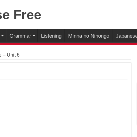
Grammar
Listening
Minna no Nihongo
Japanese
e – Unit 6