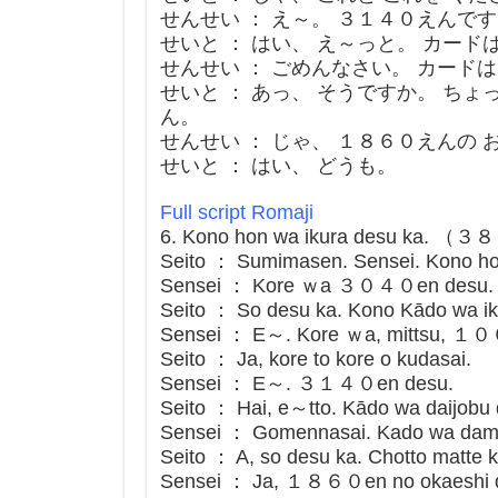
せんせい ： え～。 ３１４０えんで
せいと ： はい、 え～っと。 カード
せんせい ： ごめんなさい。 カードは
せいと ： あっ、 そうですか。 ちょ
ん。
せんせい ： じゃ、 １８６０えんの
せいと ： はい、 どうも。
Full script Romaji
6. Kono hon wa ikura desu ka. （３
Seito ： Sumimasen. Sensei. Kono ho
Sensei ： Kore ｗa ３０４０en desu.
Seito ： So desu ka. Kono Kādo wa ik
Sensei ： E～. Kore ｗa, mittsu, １０
Seito ： Ja, kore to kore o kudasai.
Sensei ： E～. ３１４０en desu.
Seito ： Hai, e～tto. Kādo wa daijobu 
Sensei ： Gomennasai. Kado wa dam
Seito ： A, so desu ka. Chotto matt
Sensei ： Ja, １８６０en no okaeshi de