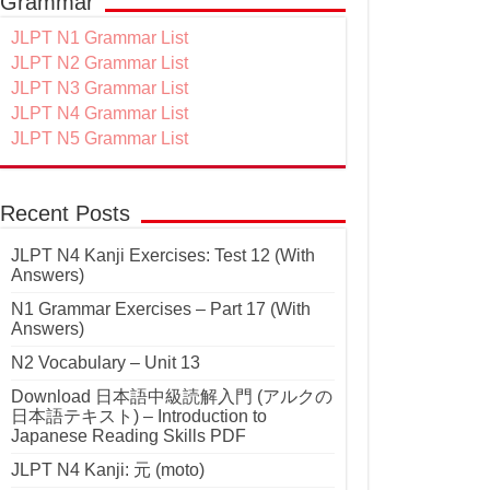
Grammar
JLPT N1 Grammar List
JLPT N2 Grammar List
JLPT N3 Grammar List
JLPT N4 Grammar List
JLPT N5 Grammar List
Recent Posts
JLPT N4 Kanji Exercises: Test 12 (With
Answers)
N1 Grammar Exercises – Part 17 (With
Answers)
N2 Vocabulary – Unit 13
Download 日本語中級読解入門 (アルクの
日本語テキスト) – Introduction to
Japanese Reading Skills PDF
JLPT N4 Kanji: 元 (moto)