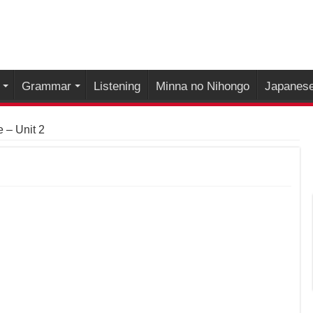
Grammar
Listening
Minna no Nihongo
Japanese
e – Unit 2