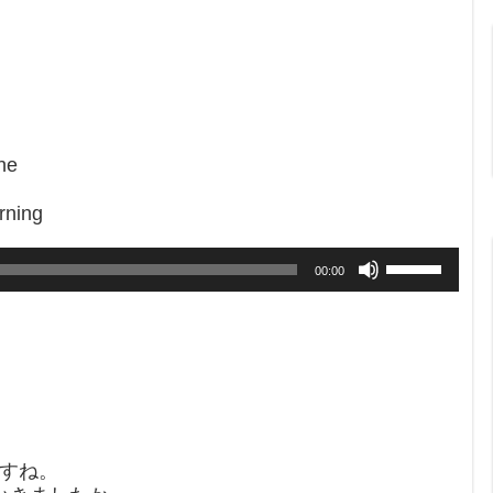
ne
ning
Use
00:00
Up/Down
Arrow
keys
to
）
increase
or
decrease
volume.
ですね。