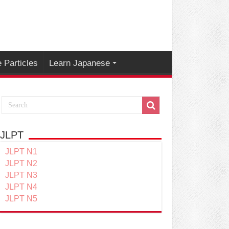
 Particles
Learn Japanese
JLPT
JLPT N1
JLPT N2
JLPT N3
JLPT N4
JLPT N5