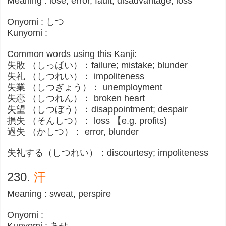
Meaning : lose, error, fault, disadvantage, loss
Onyomi : しつ
Kunyomi :
Common words using this Kanji:
失敗 （しっぱい）：failure; mistake; blunder​
失礼 （しつれい）： impoliteness
失業 （しつぎょう）： unemployment
失恋 （しつれん）： broken heart
失望 （しつぼう）：disappointment; despair​
損失 （そんしつ）： loss 【e.g. profits)
過失 （かしつ）： error, blunder
失礼する（しつれい）：discourtesy; impoliteness
230.
汗
Meaning : sweat, perspire
Onyomi :