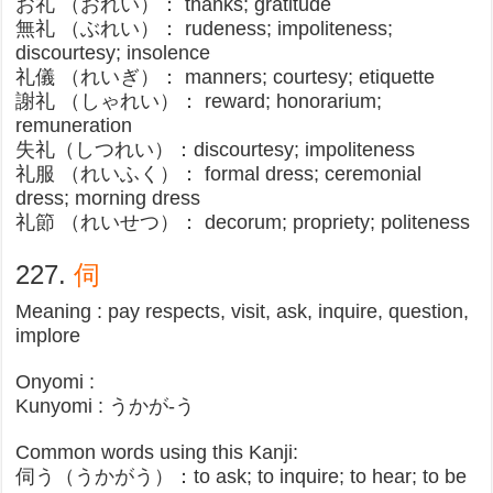
お礼 （おれい）： thanks; gratitude
無礼 （ぶれい）： rudeness; impoliteness;
discourtesy; insolence
礼儀 （れいぎ）： manners; courtesy; etiquette
謝礼 （しゃれい）： reward; honorarium;
remuneration
失礼（しつれい）：discourtesy; impoliteness​
礼服 （れいふく）： formal dress; ceremonial
dress; morning dress
礼節 （れいせつ）： decorum; propriety; politeness
227.
伺
Meaning : pay respects, visit, ask, inquire, question,
implore
Onyomi :
Kunyomi : うかが-う
Common words using this Kanji:
伺う（うかがう）：to ask; to inquire; to hear; to be