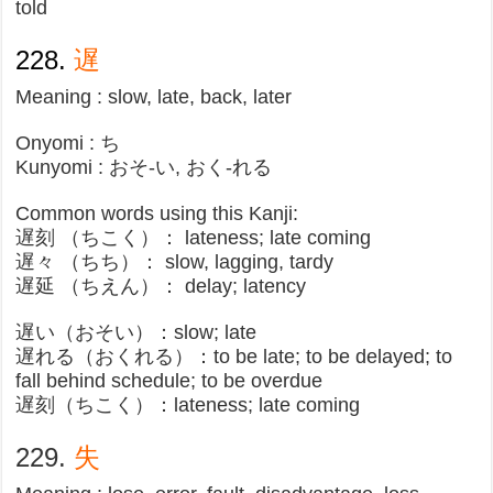
told​
228.
遅
Meaning : slow, late, back, later
Onyomi : ち
Kunyomi : おそ-い, おく-れる
Common words using this Kanji:
遅刻 （ちこく）： lateness; late coming​
遅々 （ちち）： slow, lagging, tardy
遅延 （ちえん）： delay; latency
遅い（おそい）：slow​; late
遅れる（おくれる）：to be late; to be delayed; to
fall behind schedule; to be overdue​
遅刻（ちこく）：lateness; late coming
229.
失