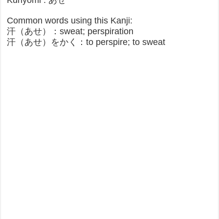
Kunyomi : あせ
Common words using this Kanji:
汗（あせ）：sweat; perspiration​
汗（あせ）をかく：to perspire; to sweat​