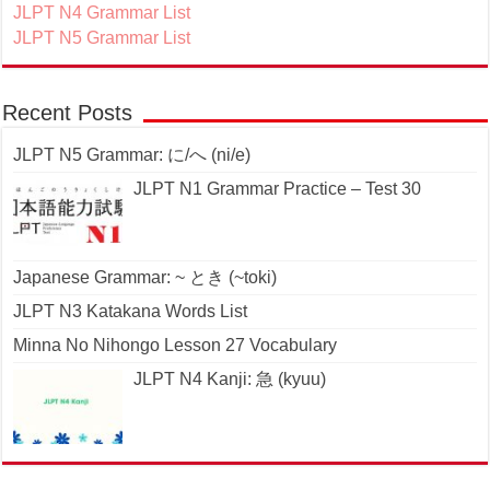
JLPT N4 Grammar List
JLPT N5 Grammar List
Recent Posts
JLPT N5 Grammar: に/へ (ni/e)
JLPT N1 Grammar Practice – Test 30
Japanese Grammar: ~ とき (~toki)
JLPT N3 Katakana Words List
Minna No Nihongo Lesson 27 Vocabulary
JLPT N4 Kanji: 急 (kyuu)