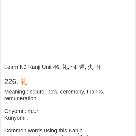
Learn N3 Kanji Unit 46: 礼, 伺, 遅, 失, 汗
226.
礼
Meaning : salute, bow, ceremony, thanks,
remuneration
Onyomi : れい
Kunyomi :
Common words using this Kanji: