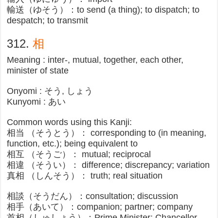
輸送（ゆそう）：to send (a thing); to dispatch; to
despatch; to transmit​
312.
相
Meaning : inter-, mutual, together, each other,
minister of state
Onyomi : そう, しょう
Kunyomi : あい
Common words using this Kanji:
相当 （そうとう）： corresponding to (in meaning,
function, etc.); being equivalent to
相互 （そうご）： mutual; reciprocal
相違 （そうい）： difference; discrepancy; variation
真相 （しんそう）： truth; real situation
相談（そうだん）：consultation; discussion​
相手（あいて）：companion; partner; company​
首相（しゅしょう）：Prime Minister; Chancellor