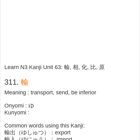
Learn N3 Kanji Unit 63: 輸, 相, 化, 比, 原
311.
輸
Meaning : transport, send, be inferior
Onyomi : ゆ
Kunyomi :
Common words using this Kanji:
輸出（ゆしゅつ）：export
輸入（ゆにゅう）： import