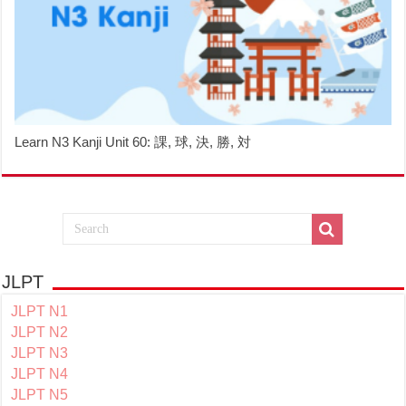
Learn N3 Kanji Unit 60: 課, 球, 決, 勝, 対
JLPT
JLPT N1
JLPT N2
JLPT N3
JLPT N4
JLPT N5