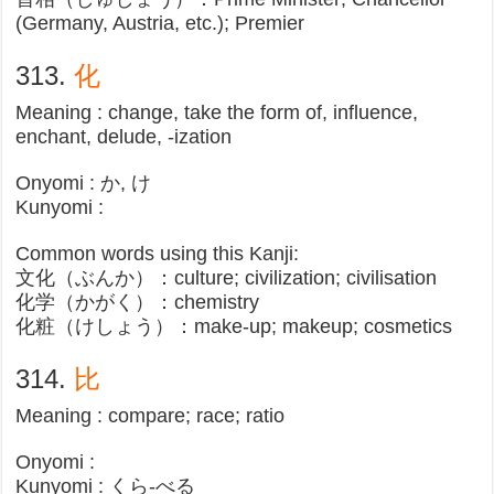
(Germany, Austria, etc.); Premier​
313.
化
Meaning : change, take the form of, influence,
enchant, delude, -ization
Onyomi : か, け
Kunyomi :
Common words using this Kanji:
文化（ぶんか）：culture; civilization; civilisation​
化学（かがく）：chemistry
化粧（けしょう）：make-up; makeup; cosmetics​
314.
比
Meaning : compare; race; ratio
Onyomi :
Kunyomi : くら-べる