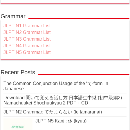
Grammar
JLPT N1 Grammar List
JLPT N2 Grammar List
JLPT N3 Grammar List
JLPT N4 Grammar List
JLPT N5 Grammar List
Recent Posts
The Common Conjunction Usage of the ‘て-form’ in
Japanese
Download 聞いて覚える話し方 日本語生中継 (初中級編2) –
Namachuukei Shochuukyuu 2 PDF + CD
JLPT N2 Grammar: てたまらない (te tamaranai)
JLPT N5 Kanji: 休 (kyuu)