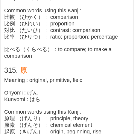
Common words using this Kanji:
比較 （ひかく）： comparison
比例 （ひれい）： proportion
対比 （たいひ）： contrast; comparison
比率 （ひりつ）： ratio; proportion; percentage
比べる（くらべる）：to compare; to make a
comparison​
315.
原
Meaning : original, primitive, field
Onyomi : げん
Kunyomi : はら
Common words using this Kanji:
原理 （げんり）： principle, theory
原素 （げんそ）： chemical element
起原 （きげん）： origin, beginning, rise