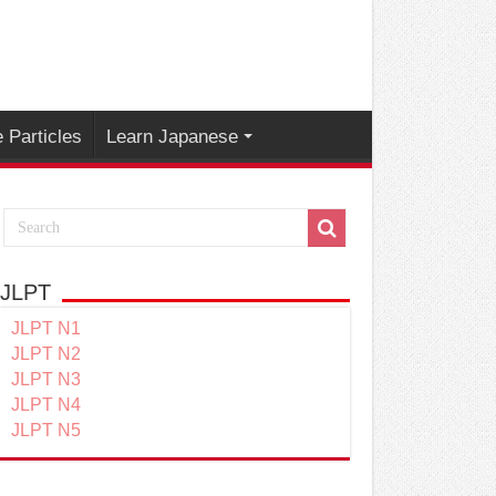
 Particles
Learn Japanese
JLPT
JLPT N1
JLPT N2
JLPT N3
JLPT N4
JLPT N5