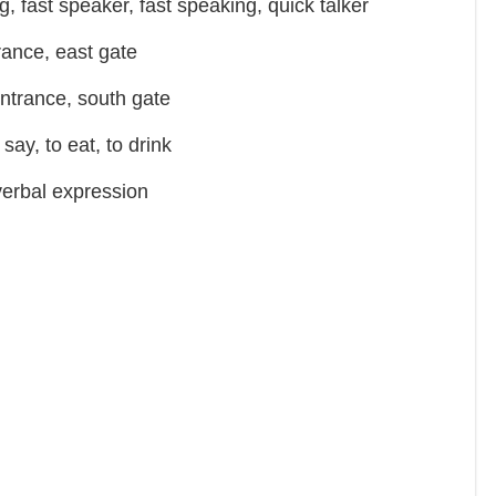
 fast speaker, fast speaking, quick talker
nce, east gate
trance, south gate
, to eat, to drink
erbal expression