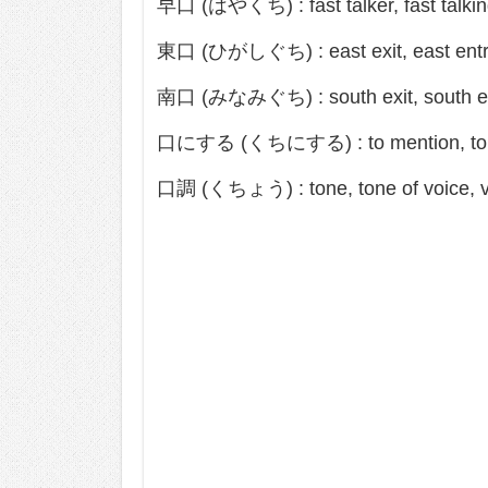
早口 (はやくち) : fast talker, fast talking,
東口 (ひがしぐち) : east exit, east entra
南口 (みなみぐち) : south exit, south en
口にする (くちにする) : to mention, to say
口調 (くちょう) : tone, tone of voice, v