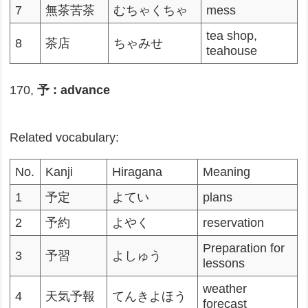
7
無茶苦茶
むちゃくちゃ
mess
tea shop,
8
茶店
ちゃみせ
teahouse
170,
予 : advance
Related vocabulary:
No.
Kanji
Hiragana
Meaning
1
予定
よてい
plans
2
予約
よやく
reservation
Preparation for
3
予習
よしゅう
lessons
weather
4
天気予報
てんきよほう
forecast