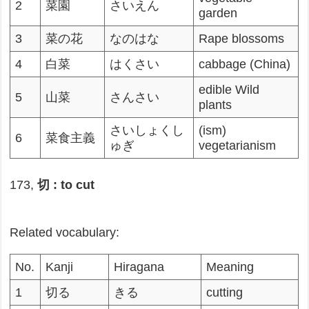
2
菜園
さいえん
garden
3
菜の花
なのはな
Rape blossoms
4
白菜
はくさい
cabbage (China)
edible Wild
5
山菜
さんさい
plants
さいしょくし
(ism)
6
菜食主義
ゅぎ
vegetarianism
173,
切 : to cut
Related vocabulary:
No.
Kanji
Hiragana
Meaning
1
切る
きる
cutting