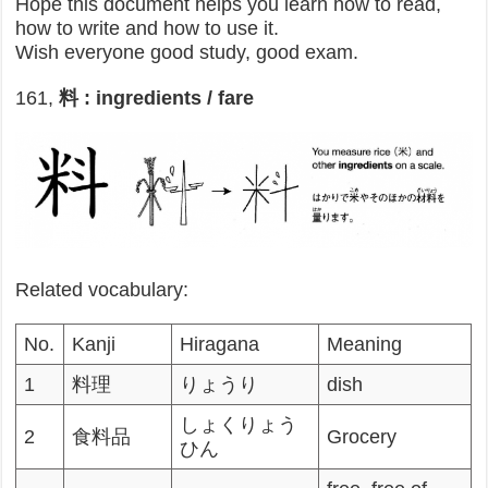
Hope this document helps you learn how to read,
how to write and how to use it.
Wish everyone good study, good exam.
161,
料 : ingredients / fare
Related vocabulary:
No.
Kanji
Hiragana
Meaning
1
料理
りょうり
dish
しょくりょう
2
食料品
Grocery
ひん