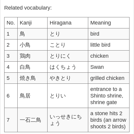
Related vocabulary:
No.
Kanji
Hiragana
Meaning
1
鳥
とり
bird
2
小鳥
ことり
little bird
3
鶏肉
とりにく
chicken
4
白鳥
はくちょう
Swan
5
焼き鳥
やきとり
grilled chicken
entrance to a
6
鳥居
とりい
Shinto shrine,
shrine gate
a stone hits 2
いっせきにち
7
一石二鳥
birds (an arrow
ょう
shoots 2 birds)