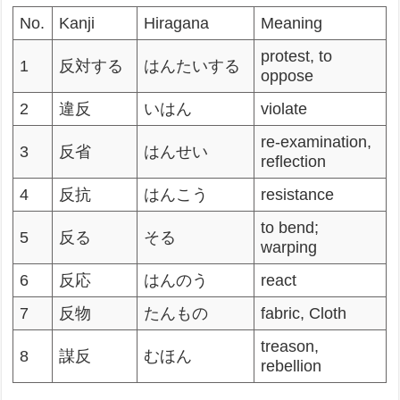
No.
Kanji
Hiragana
Meaning
protest, to
1
反対する
はんたいする
oppose
2
違反
いはん
violate
re-examination,
3
反省
はんせい
reflection
4
反抗
はんこう
resistance
to bend;
5
反る
そる
warping
6
反応
はんのう
react
7
反物
たんもの
fabric, Cloth
treason,
8
謀反
むほん
rebellion