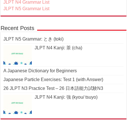
JLPT N4 Grammar List
JLPT N5 Grammar List
Recent Posts
JLPT N5 Grammar: とき (toki)
JLPT N4 Kanji: 茶 (cha)
A Japanese Dictionary for Beginners
Japanese Particle Exercises: Test 1 (with Answer)
26 JLPT N3 Practice Test – 26 日本語能力試験N3
JLPT N4 Kanji: 強 (kyou/ tsuyo)