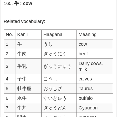
165,
牛 : cow
Related vocabulary:
No.
Kanji
Hiragana
Meaning
1
牛
うし
cow
2
牛肉
ぎゅうにく
beef
Dairy cows,
3
牛乳
ぎゅうにゅう
milk
4
子牛
こうし
calves
5
牡牛座
おうしざ
Taurus
6
水牛
すいぎゅう
buffalo
7
牛丼
ぎゅうどん
Gyuudon