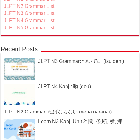
JLPT N2 Grammar List
JLPT N3 Grammar List
JLPT N4 Grammar List
JLPT N5 Grammar List
Recent Posts
JLPT N3 Grammar: ついでに (tsuideni)
JLPT N4 Kanji: 動 (dou)
JLPT N2 Grammar: ねばならない (neba naranai)
Learn N3 Kanji Unit 2: 関, 係,断, 横, 押