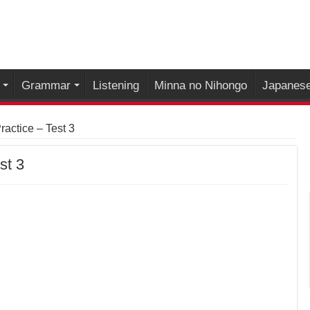
Grammar
Listening
Minna no Nihongo
Japanese
actice – Test 3
st 3