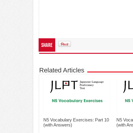
Share
Related Articles
N5 Vocabulary Exercises: Part 10
N5 Vocab
(with Answers)
(with An