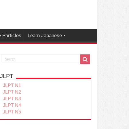
 Particles
Learn Japanese
JLPT
JLPT N1
JLPT N2
JLPT N3
JLPT N4
JLPT N5