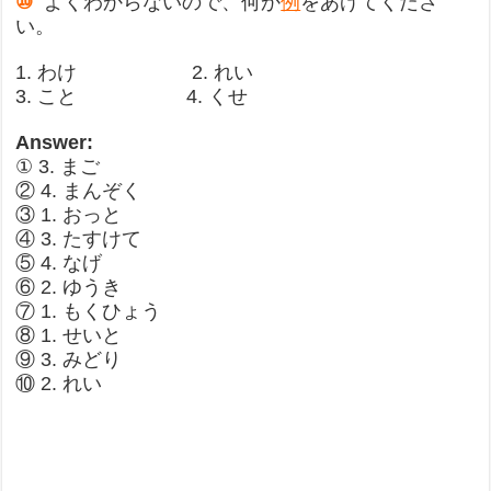
⑩
よくわからないので、何か
例
をあげてくださ
い。
1. わけ 2. れい
3. こと 4. くせ
Answer:
① 3. まご
② 4. まんぞく
③ 1. おっと
④ 3. たすけて
⑤ 4. なげ
⑥ 2. ゆうき
⑦ 1. もくひょう
⑧ 1. せいと
⑨ 3. みどり
⑩ 2. れい