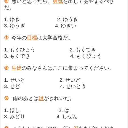
⑥
悪いと思ったら、
勇気
を出してあやまるべき
だ。
1. ゆき 2. ゆうき
3. ゆうぎ 4. ゆきい
⑦
今年の
目標
は大学合格だ。
1. もくひょう 2. もくてき
3. もくでき 4. もくびょう
⑧
生徒
のみなさんはここに集まってください。
1. せいと 2. せいど
3. せど 4. せいとう
⑨
雨のあとは
緑
がきれいだ。
1. ほし 2. は
3. みどり 4. しぜん