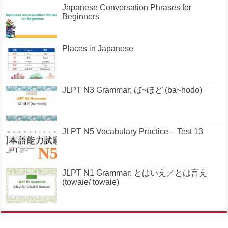
Japanese Conversation Phrases for
Beginners
Places in Japanese
JLPT N3 Grammar: ば~ほど (ba~hodo)
JLPT N5 Vocabulary Practice – Test 13
JLPT N1 Grammar: とはいえ／とは言え
(towaie/ towaie)