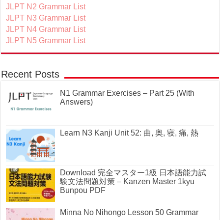
JLPT N2 Grammar List
JLPT N3 Grammar List
JLPT N4 Grammar List
JLPT N5 Grammar List
Recent Posts
N1 Grammar Exercises – Part 25 (With
Answers)
Learn N3 Kanji Unit 52: 曲, 奥, 寝, 痛, 熱
Download 完全マスター1級 日本語能力試
験文法問題対策 – Kanzen Master 1kyu
Bunpou PDF
Minna No Nihongo Lesson 50 Grammar