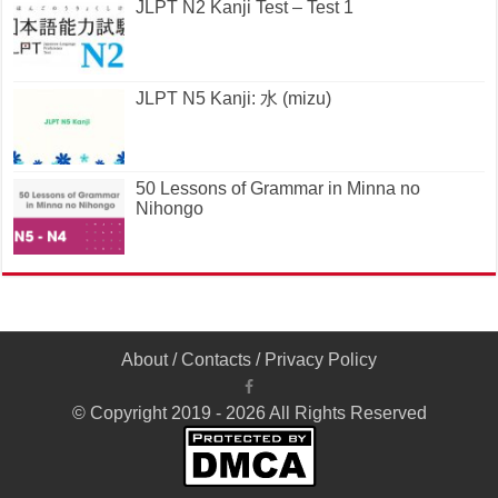
JLPT N2 Kanji Test – Test 1
JLPT N5 Kanji: 水 (mizu)
50 Lessons of Grammar in Minna no
Nihongo
About
/
Contacts
/
Privacy Policy
© Copyright 2019 - 2026 All Rights Reserved