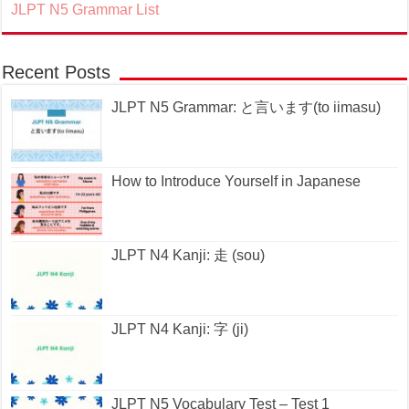
JLPT N5 Grammar List
Recent Posts
JLPT N5 Grammar: と言います(to iimasu)
How to Introduce Yourself in Japanese
JLPT N4 Kanji: 走 (sou)
JLPT N4 Kanji: 字 (ji)
JLPT N5 Vocabulary Test – Test 1