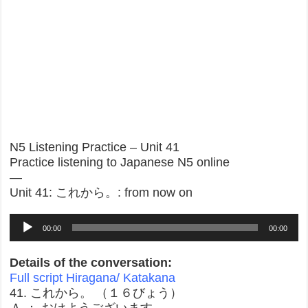
N5 Listening Practice – Unit 41
Practice listening to Japanese N5 online
—
Unit 41: これから。: from now on
Audio
00:00
00:00
Player
Details of the conversation:
Full script Hiragana/ Katakana
41. これから。 （１６びょう）