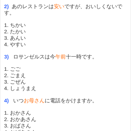
2)
あのレストランは
安い
ですが、おいしくないで
す。
1. ちかい
2. たかい
3. あんい
4. やすい
3)
ロサンゼルスは今
午前
十一時です。
1. ごご
2. ごまえ
3. ごぜん
4. しょうまえ
4)
いつ
お母さん
に電話をかけますか。
1. おかさん
2. おかあさん
3. おばさん