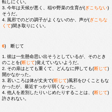
転しにくい。
3. 今年は天候が悪く、稲や野菜の生育が(
ぎこちない
)
そうだ。
4. 風邪でのどの調子がよくないのか、声が(
ぎこちな
くて
)聞き取りにくい。
6
) 断じて
1. 彼は一生懸命思い出そうとしているが、そのとき
のことを(
断じて
)覚えていないようだ。
2. その扉はとても重くて、どんなに押しても(
断じて
)
開かなかった。
3. 若いころは体が丈夫で(
断じて
)風邪をひくこともな
かったが、最近すっかり弱くなった。
4. 他人を差別したりいじめたりすることは、(
断じて
)
許されない。