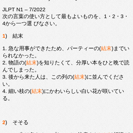
JLPT N1 – 7/2022
次の言葉の使い方として最もよいものを、1・2・3・
4から一つ選 びなさい。
1
) 結末
1. 急な用事ができたため、パーティーの(
結末
)までい
られなかった。
2. 物語の(
結末
)を知りたくて、分厚い本をひと晩で読
んでしまった。
3. 後から来た人は、この列の(
結末
)に並んでくださ
い。
4. 細い枝の(
結末
)にかわいらしい白い花が咲いてい
る。
2
) そそる