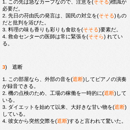
1. この先は急なカープなので、注意を(
そそる
)標識が
必要だ。
2. 先日の苻由氏の発言は、国民の対立を(
そそる
)もの
だと批判を浴びた。
3. 料理の味も香りも彩りも食欲を(
そそる
)要素だ。
4. 救命センターの医師は常に緊張を(
そそら
) れてい
る
。
3
) 遮断
1. この部屋なら、外部の音を(
遮断
)してピアノの演奏
が録音できる。
2. 機の点検のため、工場の稼働を一時的に(
遮断
)して
いる。
3. ダイエットを始めて以来、大好きな甘い物を(
遮断
)
している。
4. 彼女から突然交際を(
遮断
)すると言われて驚いた。