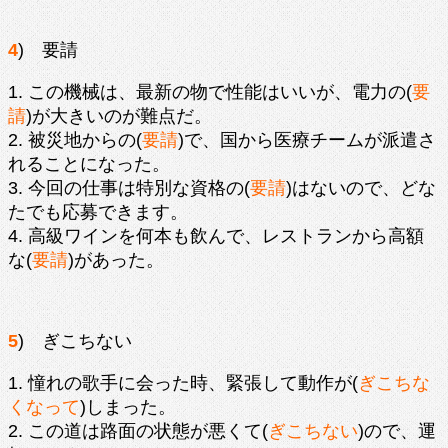
4
) 要請
1. この機械は、最新の物で性能はいいが、電力の(
要
請
)が大きいのが難点だ。
2. 被災地からの(
要請
)で、国から医療チームが派遣さ
れることになった。
3. 今回の仕事は特別な資格の(
要請
)はないので、どな
たでも応募できます。
4. 高級ワインを何本も飲んで、レストランから高額
な(
要請
)があった。
5
) ぎこちない
1. 憧れの歌手に会った時、緊張して動作が(
ぎこちな
くなって
)しまった。
2. この道は路面の状態が悪くて(
ぎこちない
)ので、運