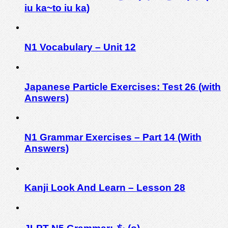
iu ka~to iu ka)
N1 Vocabulary – Unit 12
Japanese Particle Exercises: Test 26 (with
Answers)
N1 Grammar Exercises – Part 14 (With
Answers)
Kanji Look And Learn – Lesson 28