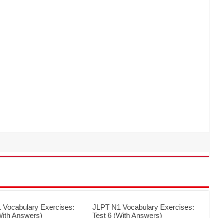
 Vocabulary Exercises:
JLPT N1 Vocabulary Exercises:
With Answers)
Test 6 (With Answers)