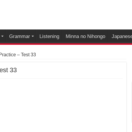
Grammar
Listening
Minna no Nihongo
Japanese
actice – Test 33
est 33