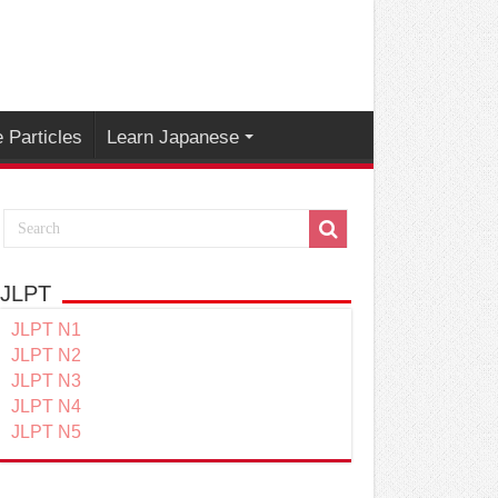
 Particles
Learn Japanese
JLPT
JLPT N1
JLPT N2
JLPT N3
JLPT N4
JLPT N5