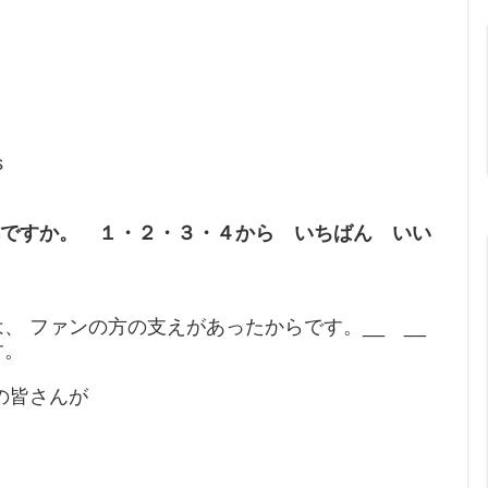
s
すか。 １・２・３・４から いちばん いい
。
は、 ファンの方の支えがあったからです。__ __
す。
皆さんが