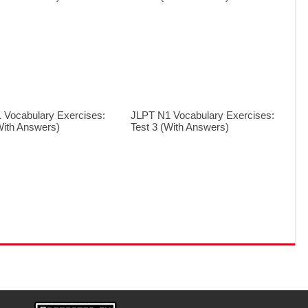
 Vocabulary Exercises:
JLPT N1 Vocabulary Exercises:
With Answers)
Test 3 (With Answers)