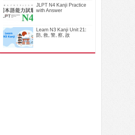
JLPT N4 Kanji Practice
with Answer
Learn N3 Kanji Unit 21:
防, 救, 警, 察, 故