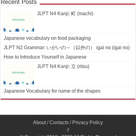
Recent Posts
JLPT N4 Kanji: 町 (machi)
Japanese vocabulary on food packaging
JLPT N2 Grammar: いがいの～（以外の） igai no (igai no)
How to Introduce Yourself in Japanese
JLPT N4 Kanji: 立 (ritsu)
Japanese Vocabulary for name of the shapes
About
/
Contacts
/
Privacy Policy