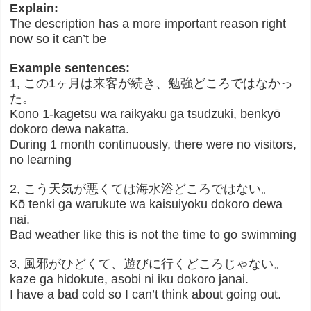
Explain:
The description has a more important reason right
now so it can’t be
Example sentences:
1, この1ヶ月は来客が続き、勉強どころではなかっ
た。
Kono 1-kagetsu wa raikyaku ga tsudzuki, benkyō
dokoro dewa nakatta.
During 1 month continuously, there were no visitors,
no learning
2, こう天気が悪くては海水浴どころではない。
Kō tenki ga warukute wa kaisuiyoku dokoro dewa
nai.
Bad weather like this is not the time to go swimming
3, 風邪がひどくて、遊びに行くどころじゃない。
kaze ga hidokute, asobi ni iku dokoro janai.
I have a bad cold so I can’t think about going out.