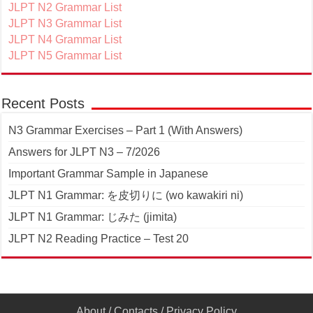
JLPT N2 Grammar List
JLPT N3 Grammar List
JLPT N4 Grammar List
JLPT N5 Grammar List
Recent Posts
N3 Grammar Exercises – Part 1 (With Answers)
Answers for JLPT N3 – 7/2026
Important Grammar Sample in Japanese
JLPT N1 Grammar: を皮切りに (wo kawakiri ni)
JLPT N1 Grammar: じみた (jimita)
JLPT N2 Reading Practice – Test 20
About
/
Contacts
/
Privacy Policy