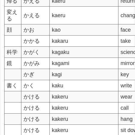
帰る
かえる
kaeru
return
変え
かえる
kaeru
chan
る
顔
かお
kao
face
かかる
kakaru
take
科学
かがく
kagaku
scien
鏡
かがみ
kagami
mirror
かぎ
kagi
key
書く
かく
kaku
write
かける
kakeru
wear
かける
kakeru
call
かける
kakeru
hang
かける
kakeru
sit d