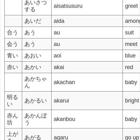
あいさつ
aisatsusuru
greet
する
あいだ
aida
amon
合う
あう
au
suit
会う
あう
au
meet
青い
あおい
aoi
blue
赤い
あかい
akai
red
あかちゃ
akachan
baby
ん
明る
あかるい
akarui
bright
い
赤ん
あかんぼ
akanbou
baby
坊
う
上が
あがる
agaru
go up 