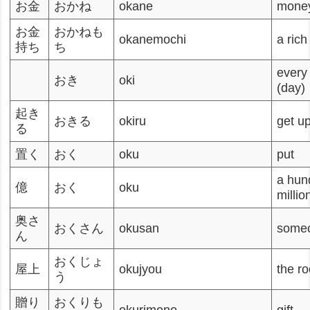
お金
おかね
okane
mone
お金
おかねも
okanemochi
a ric
持ち
ち
every
おき
oki
(day)
起き
おきる
okiru
get u
る
置く
おく
oku
put
a hun
億
おく
oku
millio
奥さ
おくさん
okusan
someo
ん
おくじょ
屋上
okujyou
the ro
う
贈り
おくりも