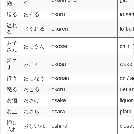
okurimono
gift
物
の
送る
おくる
okuru
to se
遅れ
おくれる
okureru
to be 
る
お子
おこさん
okosan
child 
さん
起こ
おこす
okosu
wake 
す
行う
おこなう
okonau
do / a
怒る
おこる
okoru
get a
お酒
おさけ
osake
liquor
お皿
おさら
osara
plate
押し
おしいれ
oshiire
closet
入れ