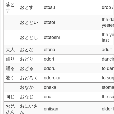
落と
おとす
otosu
drop / 
す
the d
おととい
ototoi
yeste
the y
おととし
ototoshi
last
大人
おとな
otona
adult
踊り
おどり
odori
danci
踊る
おどる
odoru
to da
驚く
おどろく
odoroku
to sur
おなか
onaka
stom
同じ
おなじ
onaji
the s
お兄
おにいさ
oniisan
older 
さん
ん