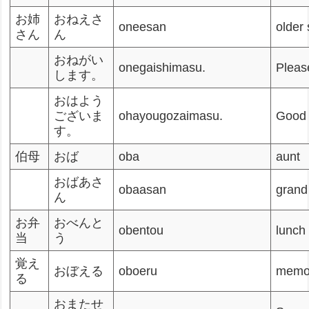
お姉
おねえさ
oneesan
older 
さん
ん
おねがい
onegaishimasu.
Pleas
します。
おはよう
ございま
ohayougozaimasu.
Good 
す。
伯母
おば
oba
aunt
おばあさ
obaasan
grand
ん
お弁
おべんと
obentou
lunch
当
う
覚え
おぼえる
oboeru
memo
る
おまたせ