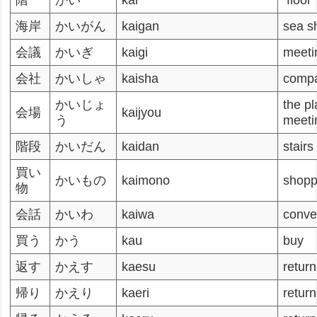
階
かい
kai
floor
海岸
かいがん
kaigan
sea s
会議
かいぎ
kaigi
meeti
会社
かいしゃ
kaisha
comp
かいじょ
the pl
会場
kaijyou
う
meeti
階段
かいだん
kaidan
stairs
買い
かいもの
kaimono
shopp
物
会話
かいわ
kaiwa
conve
買う
かう
kau
buy
返す
かえす
kaesu
return
帰り
かえり
kaeri
return