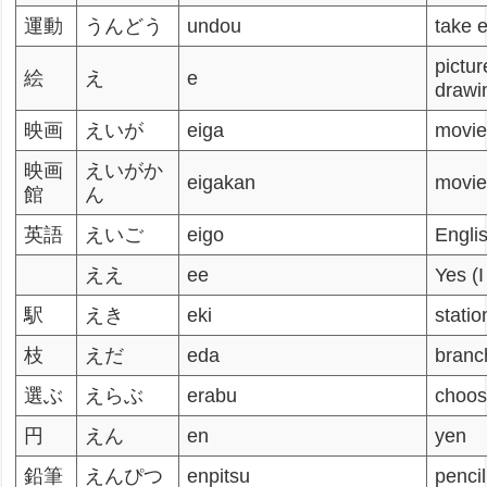
運動
うんどう
undou
take 
pictur
絵
え
e
drawi
映画
えいが
eiga
movi
映画
えいがか
eigakan
movie
館
ん
英語
えいご
eigo
Engli
ええ
ee
Yes (I
駅
えき
eki
statio
枝
えだ
eda
branc
選ぶ
えらぶ
erabu
choo
円
えん
en
yen
鉛筆
えんぴつ
enpitsu
pencil