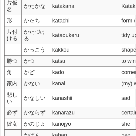
片仮
かたかな
katakana
Katak
名
形
かたち
katachi
form 
片付
かたづけ
katadukeru
tidy u
ける
る
かっこう
kakkou
shape
勝つ
かつ
katsu
to win
角
かど
kado
corne
家内
かない
kanai
(my) 
悲し
かなしい
kanashii
sad
い
必ず
かならず
kanarazu
certai
彼女
かのじょ
kanojyo
she
かばん
kaban
bag