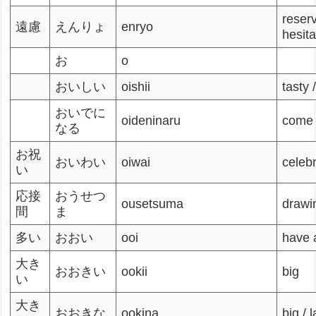
reserv
遠慮
えんりょ
enryo
hesita
お
o
おいしい
oishii
tasty 
おいでに
oideninaru
come 
なる
お祝
おいわい
oiwai
celeb
い
応接
おうせつ
ousetsuma
drawi
間
ま
多い
おおい
ooi
have a
大き
おおきい
ookii
big
い
大き
おおきな
ookina
big / 