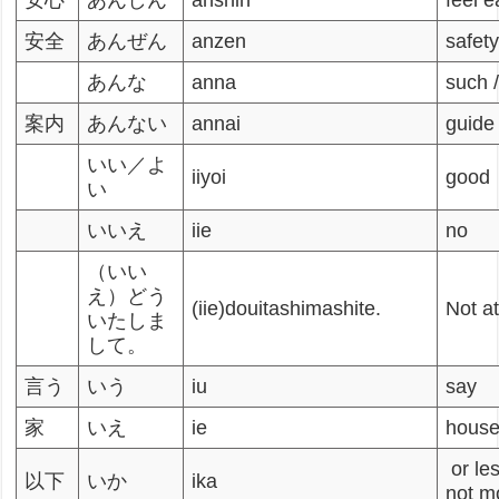
安心
あんしん
anshin
feel 
安全
あんぜん
anzen
safet
あんな
anna
such /
案内
あんない
annai
guide
いい／よ
iiyoi
good
い
いいえ
iie
no
（いい
え）どう
(iie)douitashimashite.
Not at
いたしま
して。
言う
いう
iu
say
家
いえ
ie
hous
or le
以下
いか
ika
not m