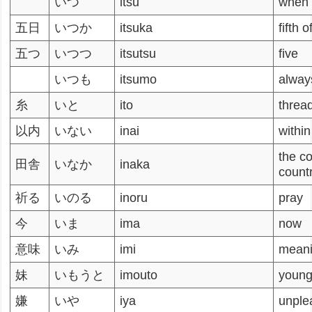
いつ
itsu
when
五日
いつか
itsuka
fifth 
五つ
いつつ
itsutsu
five
いつも
itsumo
alway
糸
いと
ito
threa
以内
いない
inai
within
the co
田舎
いなか
inaka
count
祈る
いのる
inoru
pray
今
いま
ima
now
意味
いみ
imi
mean
妹
いもうと
imouto
young
嫌
いや
iya
unple