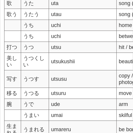
歌
うた
uta
song 
歌う
うたう
utau
song 
うち
uchi
home
うち
uchi
betw
打つ
うつ
utsu
hit / 
美し
うつくし
utsukushii
beauti
い
い
copy 
写す
うつす
utsusu
photo
移る
うつる
utsuru
move 
腕
うで
ude
arm
うまい
umai
skilfu
生ま
うまれる
umareru
be bo
れる