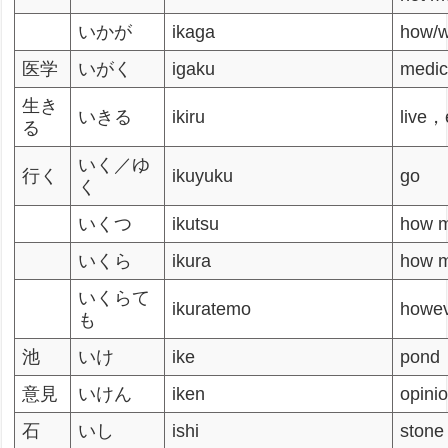
いかが
ikaga
how/w
医学
いがく
igaku
medic
生き
いきる
ikiru
live，
る
いく／ゆ
行く
ikuyuku
go
く
いくつ
ikutsu
how 
いくら
ikura
how 
いくらて
ikuratemo
howe
も
池
いけ
ike
pond
意見
いけん
iken
opini
石
いし
ishi
stone