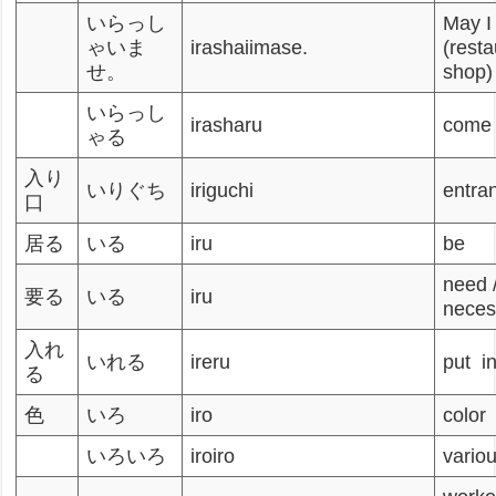
いらっし
May I
ゃいま
irashaiimase.
(rest
せ。
shop)
いらっし
irasharu
come 
ゃる
入り
いりぐち
iriguchi
entra
口
居る
いる
iru
be
need 
要る
いる
iru
neces
入れ
いれる
ireru
put i
る
色
いろ
iro
color
いろいろ
iroiro
vario