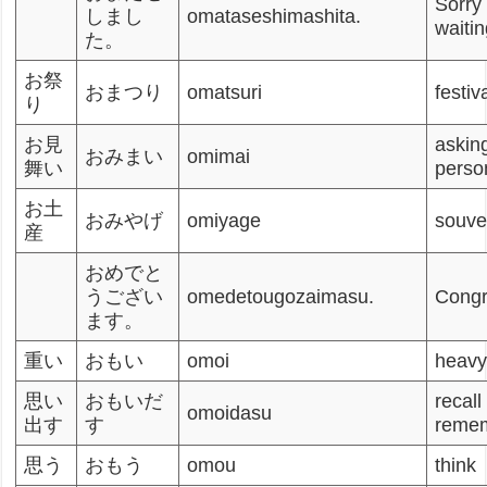
Sorry
しまし
omataseshimashita.
waitin
た。
お祭
おまつり
omatsuri
festiv
り
お見
asking
おみまい
omimai
舞い
perso
お土
おみやげ
omiyage
souve
産
おめでと
うござい
omedetougozaimasu.
Congr
ます。
重い
おもい
omoi
heav
思い
おもいだ
recal
omoidasu
出す
す
reme
思う
おもう
omou
think