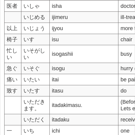
医者
いしゃ
isha
docto
いじめる
ijimeru
ill-tre
以上
いじょう
ijyou
more 
椅子
いす
isu
chair
忙し
いそがし
isogashii
busy
い
い
急ぐ
いそぐ
isogu
hurry 
痛い
いたい
itai
be pai
致す
いたす
itasu
do
いただき
(Befo
itadakimasu.
ます。
Lets e
いただく
itadaku
recei
一
いち
ichi
one