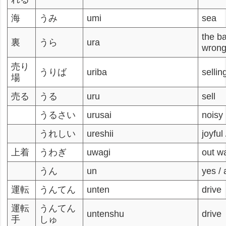
海
うみ
umi
sea
the ba
裏
うら
ura
wrong
売り
うりば
uriba
sellin
場
売る
うる
uru
sell
うるさい
urusai
noisy
うれしい
ureshii
joyful 
上着
うわぎ
uwagi
out w
うん
un
yes / 
運転
うんてん
unten
drive
運転
うんてん
untenshu
drive
手
しゅ