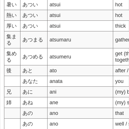
暑い
あつい
atsui
hot
熱い
あつい
atsui
hot
厚い
あつい
atsui
thick
集ま
あつまる
atsumaru
gathe
る
集め
get (t
あつめる
atsumeru
る
toget
後
あと
ato
after /
あなた
anata
you
兄
あに
ani
(my) 
姉
あね
ane
(my) s
あの
ano
that
あの
ano
well /