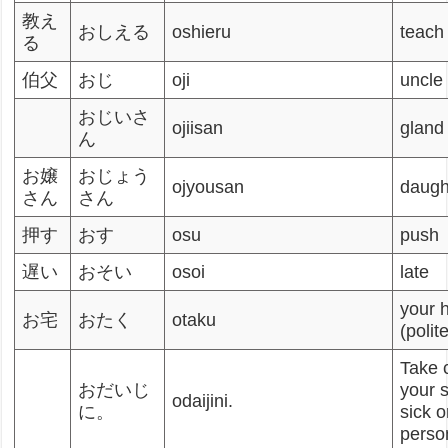
教え
おしえる
oshieru
teach 
る
伯父
おじ
oji
uncle
おじいさ
ojiisan
gland 
ん
お嬢
おじょう
ojyousan
daught
さん
さん
押す
おす
osu
push
遅い
おそい
osoi
late
your 
お宅
おたく
otaku
(polit
Take 
おだいじ
your s
odaijini.
に。
sick o
perso