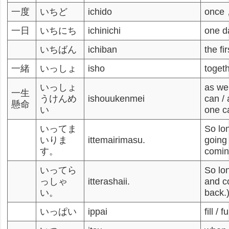
一度
いちど
ichido
once
一日
いちにち
ichinichi
one d
いちばん
ichiban
the fi
一緒
いっしょ
isho
toget
いっしょ
as we
一生
うけんめ
ishouukenmei
can /
懸命
い
one c
いってま
So lo
いりま
ittemairimasu.
going
す。
comin
いってら
So lo
っしゃ
itterashaii.
and 
い。
back.
いっぱい
ippai
fill / fu