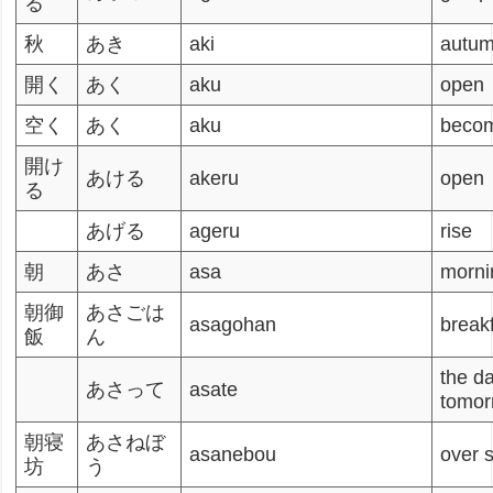
る
秋
あき
aki
autumn
開く
あく
aku
open
空く
あく
aku
becom
開け
あける
akeru
open
る
あげる
ageru
rise
朝
あさ
asa
morni
朝御
あさごは
asagohan
break
飯
ん
the da
あさって
asate
tomor
朝寝
あさねぼ
asanebou
over 
坊
う