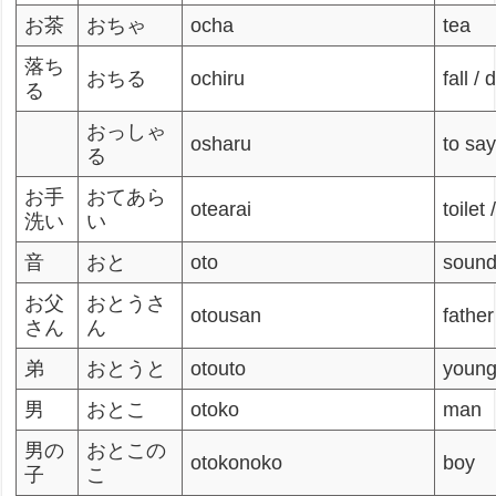
お茶
おちゃ
ocha
tea
落ち
おちる
ochiru
fall /
る
おっしゃ
osharu
to say
る
お手
おてあら
otearai
toilet
洗い
い
音
おと
oto
soun
お父
おとうさ
otousan
father
さん
ん
弟
おとうと
otouto
young
男
おとこ
otoko
man
男の
おとこの
otokonoko
boy
子
こ