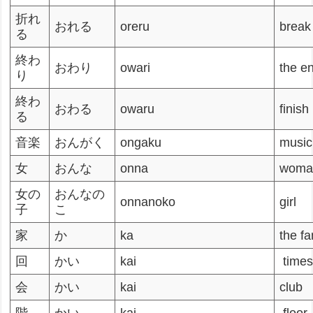
折れ
おれる
oreru
break
る
終わ
おわり
owari
the e
り
終わ
おわる
owaru
finish
る
音楽
おんがく
ongaku
music
女
おんな
onna
woma
女の
おんなの
onnanoko
girl
子
こ
家
か
ka
the fa
回
かい
kai
time
会
かい
kai
club