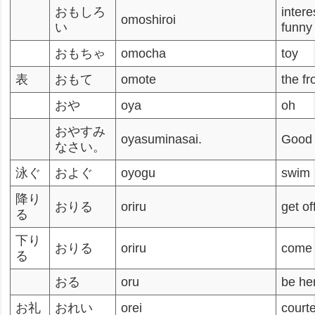
おもしろ
intere
omoshiroi
い
funny
おもちゃ
omocha
toy
表
おもて
omote
the fr
おや
oya
oh
おやすみ
oyasuminasai.
Good 
なさい。
泳ぐ
およぐ
oyogu
swim
降り
おりる
oriru
get of
る
下り
おりる
oriru
come
る
おる
oru
be her
お礼
おれい
orei
court