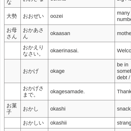
な
many 
大勢
おおぜい
oozei
numbe
お母
おかあさ
okaasan
mothe
さん
ん
おかえり
okaerinasai.
Welc
なさい。
be in
おかげ
okage
some
debt /
おかげさ
okagesamade.
Thank
まで。
お菓
おかし
okashi
snack
子
おかしい
okashii
stran