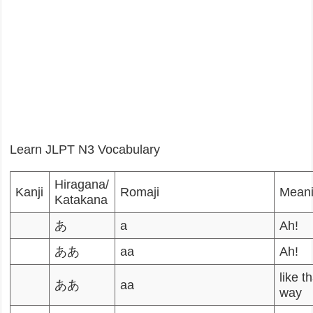
Learn JLPT N3 Vocabulary
Hiragana/
Kanji
Romaji
Mean
Katakana
あ
a
Ah!
ああ
aa
Ah!
like t
ああ
aa
way