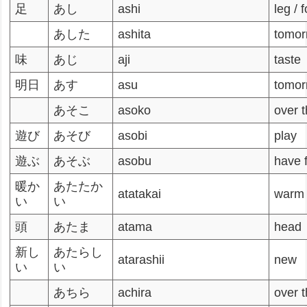
足
あし
ashi
leg / 
あした
ashita
tomor
味
あじ
aji
taste
明日
あす
asu
tomor
あそこ
asoko
over 
遊び
あそび
asobi
play
遊ぶ
あそぶ
asobu
have 
暖か
あたたか
atatakai
warm
い
い
頭
あたま
atama
head
新し
あたらし
atarashii
new
い
い
あちら
achira
over 