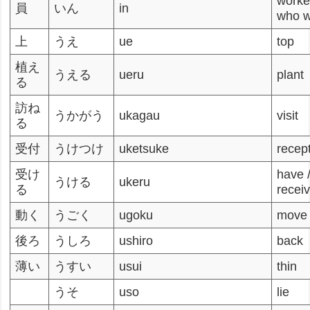
worke
員
いん
in
who w
上
うえ
ue
top
植え
うえる
ueru
plant
る
訪ね
うかがう
ukagau
visit
る
受付
うけつけ
uketsuke
recep
受け
have /
うける
ukeru
る
recei
動く
うごく
ugoku
move
後ろ
うしろ
ushiro
back
薄い
うすい
usui
thin
うそ
uso
lie