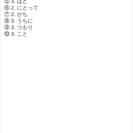
⑤ 3. ほど
⑥ 2. にとって
⑦ 2. がち
⑧ 3. うちに
⑨ 3. つもり
⑩ 3. こと