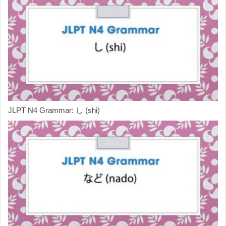
JLPT N4 Grammar: し (shi)