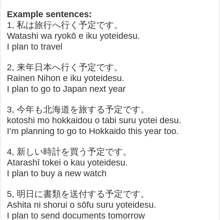
Example sentences:
1, 私は旅行へ行く予定です。
Watashi wa ryokō e iku yoteidesu.
I plan to travel
2, 来年日本へ行く予定です。
Rainen Nihon e iku yoteidesu.
I plan to go to Japan next year
3, 今年も北海道を旅する予定です。
kotoshi mo hokkaidou o tabi suru yotei desu.
I’m planning to go to Hokkaido this year too.
4, 新しい時計を買う予定です。
Atarashī tokei o kau yoteidesu.
I plan to buy a new watch
5, 明日に書類を送付する予定です。
Ashita ni shorui o sōfu suru yoteidesu.
I plan to send documents tomorrow