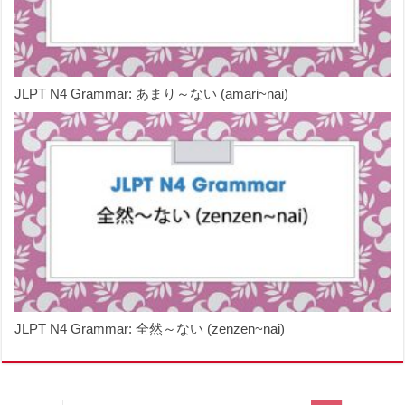
JLPT N4 Grammar: あまり～ない (amari~nai)
JLPT N4 Grammar: 全然～ない (zenzen~nai)