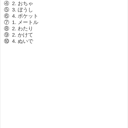
④ 2. おちゃ
⑤ 3. ぼうし
⑥ 4. ポケット
⑦ 1. メートル
⑧ 2. わたり
⑨ 2. かけて
⑩ 4. ぬいで