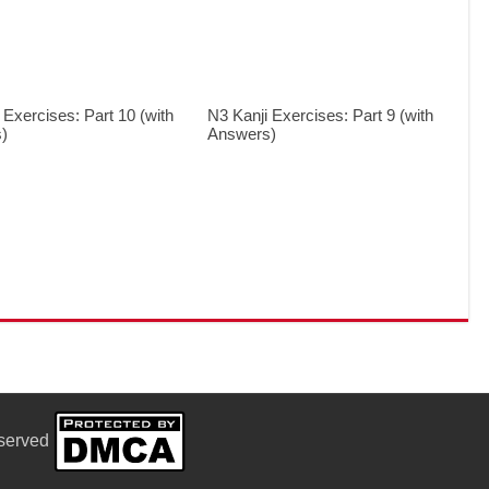
 Exercises: Part 10 (with
N3 Kanji Exercises: Part 9 (with
)
Answers)
eserved