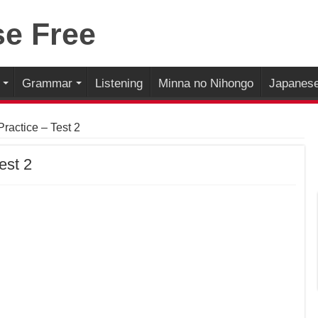
Grammar
Listening
Minna no Nihongo
Japanese
actice – Test 2
est 2