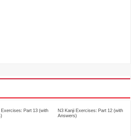
 Exercises: Part 13 (with
N3 Kanji Exercises: Part 12 (with
)
Answers)