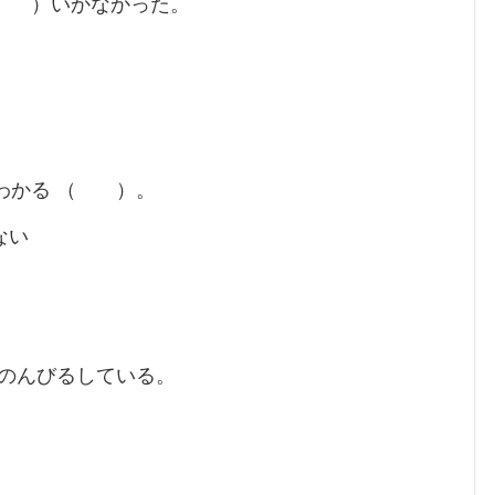
（ ）いかなかった。
わかる （ ）。
ない
のんびるしている。