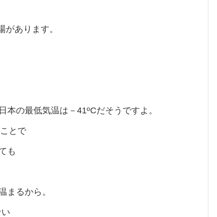
場があります。
本の最低気温は－41ºCだそうですよ。
ことで
ても
温まるから。
ない