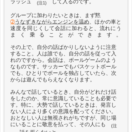
ラッシュ
して入るのです。
(注1)
グループに加わりたいときは、まず
黙
➁
うなずきながらエンジンを温め
、ほかの車と
速度を同じくして会話に加わると、流れにう
まく乗ることができます。
その上で、自分の話ばかりしないように注意
すること。人は誰でも、自分の話を従って入
れのですから。会話は、ボールゲームのよう
なものです。サッカーでもバスケットボール
でも、ひとりでボールを独占していたら、次
からは遊んでもらえなくなります。
みんなで話しているとき、自分がどれだけ話
をしたのか、常に意識していることも必要で
す。特に、大勢で話しているときは、発言し
ない人により多くの意識を配ってください。
おとなしい人は無視されがちですが、同じ場
にいることに敬意を払って、その人にも
(注