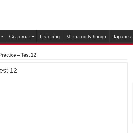
Grammar
Listening
Minna no Nihongo
Japanese
actice – Test 12
est 12