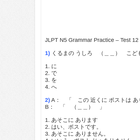
JLPT N5 Grammar Practice – Test 12
1)
くるまの うしろ （＿＿） こど
1. に
2. で
3. を
4. へ
2)
A： 「 この 近くに ポストは 
B： 「 （＿＿） 」
1. あそこに あります
2. はい、ポストです。
3. あそこに ありません。