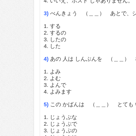
4. いいえ、ポスト じゃありません。
3)
べんきょう （＿＿） あとで、シ
1. する
2. するの
3. したの
4. した
4)
あの 人は しんぶんを （＿＿） 
1. よみ
2. よむ
3. よんで
4. よみます
5)
この かばんは （＿＿） とても
1. じょうぶな
2. じょうぶで
3. じょうぶの