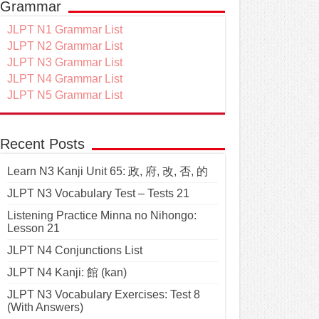
Grammar
JLPT N1 Grammar List
JLPT N2 Grammar List
JLPT N3 Grammar List
JLPT N4 Grammar List
JLPT N5 Grammar List
Recent Posts
Learn N3 Kanji Unit 65: 政, 府, 改, 否, 的
JLPT N3 Vocabulary Test – Tests 21
Listening Practice Minna no Nihongo:
Lesson 21
JLPT N4 Conjunctions List
JLPT N4 Kanji: 館 (kan)
JLPT N3 Vocabulary Exercises: Test 8
(With Answers)