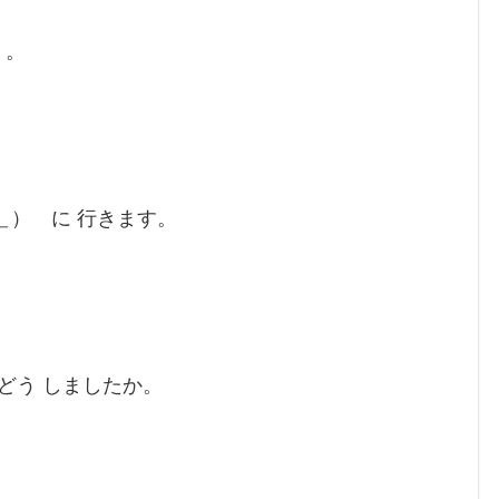
）。
＿） に 行きます。
どう しましたか。