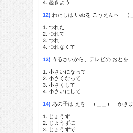
4. 起きよう
12)
わたしは いぬを こうえんへ （
1. つれた
2. つれて
3. つれ
4. つれなくて
13)
うるさいから、テレビの おとを
1. 小さいになって
2. 小さくなって
3. 小さくして
4. 小さいにして
14)
あの子は えを （＿＿） かき
1. じょうず
2. じょうずに
3. じょうずで