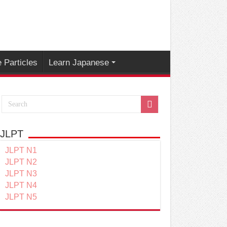
 Particles
Learn Japanese
JLPT
JLPT N1
JLPT N2
JLPT N3
JLPT N4
JLPT N5