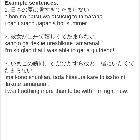
Example sentences:
1, 日本の夏は暑すぎてたまらない。
nihon no natsu wa atsusugite tamaranai.
I can’t stand Japan’s hot summer.
2, 彼女が出来て嬉しくてたまらない。
kanojo ga dekite ureshikute tamaranai.
I’m so glad that I was able to get a girlfriend!
3, いまこの瞬間、ただひたすら彼と一緒にいたくて
たまらない。
ima kono shunkan, tada hitasura kare to issho ni
itakute tamaranai.
I want nothing more than to be with him right now.