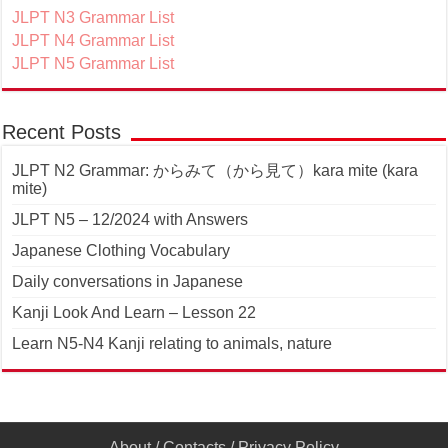
JLPT N3 Grammar List
JLPT N4 Grammar List
JLPT N5 Grammar List
Recent Posts
JLPT N2 Grammar: からみて（から見て）kara mite (kara
mite)
JLPT N5 – 12/2024 with Answers
Japanese Clothing Vocabulary
Daily conversations in Japanese
Kanji Look And Learn – Lesson 22
Learn N5-N4 Kanji relating to animals, nature
About
/
Contacts
/
Privacy Policy