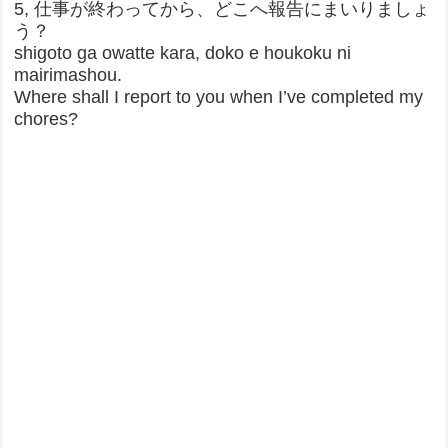
5, 仕事が終わってから、どこへ報告にまいりましょ
う？
shigoto ga owatte kara, doko e houkoku ni
mairimashou.
Where shall I report to you when I’ve completed my
chores?