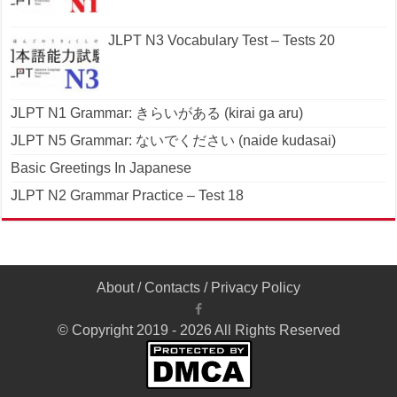
JLPT N3 Vocabulary Test – Tests 20
JLPT N1 Grammar: きらいがある (kirai ga aru)
JLPT N5 Grammar: ないでください (naide kudasai)
Basic Greetings In Japanese
JLPT N2 Grammar Practice – Test 18
About
/
Contacts
/
Privacy Policy
© Copyright 2019 - 2026 All Rights Reserved