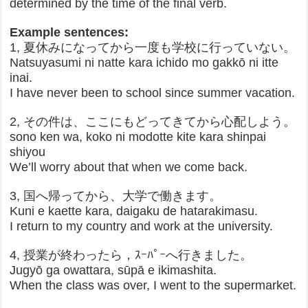
determined by the time of the final verb.
Example sentences:
1, 夏休みになってから一度も学校に行っていない。
Natsuyasumi ni natte kara ichido mo gakkō ni itte
inai.
I have never been to school since summer vacation.
2, その件は、ここにもどってきてから心配しよう。
sono ken wa, koko ni modotte kite kara shinpai
shiyou
We’ll worry about that when we come back.
3, 国へ帰ってから、大学で働きます。
Kuni e kaette kara, daigaku de hatarakimasu.
I return to my country and work at the university.
4, 授業が終わったら，ｽｰﾊﾟｰへ行きました。
Jugyō ga owattara, sūpā e ikimashita.
When the class was over, I went to the supermarket.