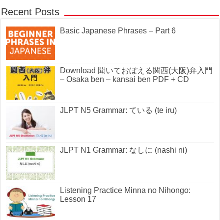
Recent Posts
Basic Japanese Phrases – Part 6
Download 聞いておぼえる関西(大阪)弁入門
– Osaka ben – kansai ben PDF + CD
JLPT N5 Grammar: ている (te iru)
JLPT N1 Grammar: なしに (nashi ni)
Listening Practice Minna no Nihongo:
Lesson 17