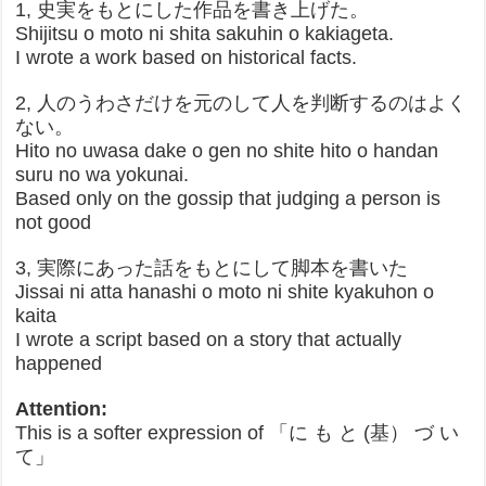
1, 史実をもとにした作品を書き上げた。
Shijitsu o moto ni shita sakuhin o kakiageta.
I wrote a work based on historical facts.
2, 人のうわさだけを元のして人を判断するのはよく
ない。
Hito no uwasa dake o gen no shite hito o handan
suru no wa yokunai.
Based only on the gossip that judging a person is
not good
3, 実際にあった話をもとにして脚本を書いた
Jissai ni atta hanashi o moto ni shite kyakuhon o
kaita
I wrote a script based on a story that actually
happened
Attention:
This is a softer expression of 「に も と (基） づ い
て」