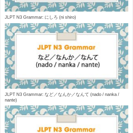
JLPT N3 Grammar: にしろ (ni shiro)
JLPT N3 Grammar: など／なんか／なんて (nado / nanka /
nante)