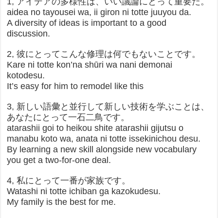
1, アイデアの多様性は、いい議論にとって重要だ。
aidea no tayousei wa, ii giron ni totte juuyou da.
A diversity of ideas is important to a good
discussion.
2, 彼にとってこんな修理は何でもないことです。
Kare ni totte kon’na shūri wa nani demonai
kotodesu.
It’s easy for him to remodel like this
3, 新しい語彙と並行して新しい技術を学ぶことは、
あなたにとって一石二鳥です。
atarashii goi to heikou shite atarashii gijutsu o
manabu koto wa, anata ni totte issekinichou desu.
By learning a new skill alongside new vocabulary
you get a two-for-one deal.
4, 私にとって一番が家族です。
Watashi ni totte ichiban ga kazokudesu.
My family is the best for me.