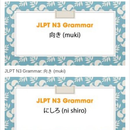
JLPT N3 Grammar: 向き (muki)