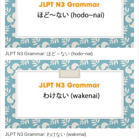
JLPT N3 Grammar: ほど～ない (hodo~nai)
JLPT N3 Grammar: わけない (wakenai)