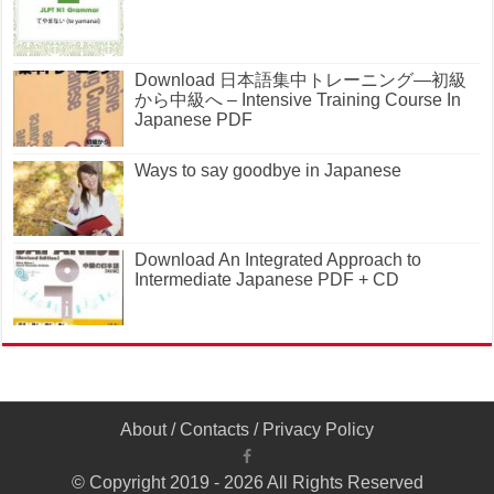
Download 日本語集中トレーニング―初級
から中級へ – Intensive Training Course In
Japanese PDF
Ways to say goodbye in Japanese
Download An Integrated Approach to
Intermediate Japanese PDF + CD
About
/
Contacts
/
Privacy Policy
© Copyright 2019 - 2026 All Rights Reserved