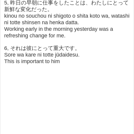
5, 昨日の早朝に仕事をしたことは、わたしにとって
新鮮な変化だった。
kinou no souchou ni shigoto o shita koto wa, watashi
ni totte shinsen na henka datta.
Working early in the morning yesterday was a
refreshing change for me.
6, それは彼にとって重大です。
Sore wa kare ni totte jūdaidesu.
This is important to him