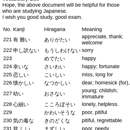
Hope, the above document will be helpful for those
who are studying Japanese.
I wish you good study, good exam.
No.
Kanji
Hiragana
Meaning
appreciate, thank;
221
有 難い
ありがたい
welcome
222
sorry
申し訳ない
もうしわけない
223
happy
めでたい
224
happy; fortunate
幸いな
さいわい
225
miss, long for
恋しい
こいしい
226
dear; homesick (for),
懐かしい
なつかしい
young; childish;
227
幼い
おさない
immature
228
lonely, helpless.
心細い
こころぼそい
229
poor, pitiful
かわいそうな
230
pitiful, regrettable
気の毒な
きのどくな
231
poor, needy
貧 しい
まずしい