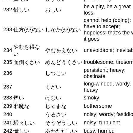
be a pity, be a great
232
惜しい
おしい
loss,
cannot help (doing);
have to accept;
233
仕方(が)ない
しかた(が)ない
hopeless; that’s the
it goes
やむを得な
234
unavoidable; inevita
やむをえない
い
235
troublesome, tireso
面倒くさい
めんどうくさい
persistent; heavy;
236
しつこい
obstinate
long-winded, wordy,
237
くどい
heavy
238
smoky
煙い
けむい
239
bothersome
邪魔な
じゃまな
240
noisy; wordy; fastidi
うるさい
241
noisy; turbulent
騒々しい
そうぞうしい
242
busy; hurried
慌しい
あわただしい