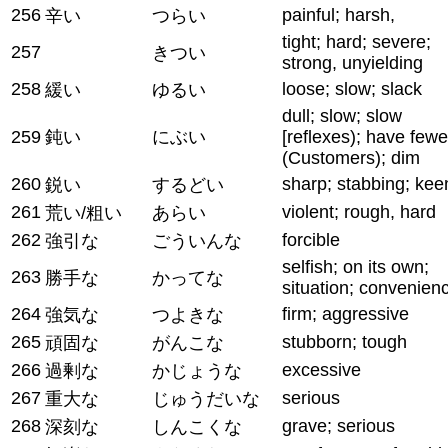
256
painful; harsh,
辛い
つらい
tight; hard; severe;
257
きつい
strong, unyielding
258
loose; slow; slack
緩い
ゆるい
dull; slow; slow
259
鈍い
にぶい
[reflexes); have fewe
(Customers); dim
260
sharp; stabbing; kee
鋭い
するどい
261
violent; rough, hard
荒い/粗い
あらい
262
forcible
強引な
ごういんな
selfish; on its own;
263
勝手な
かってな
situation; convenien
264
firm; aggressive
強気な
つよきな
265
stubborn; tough
頑固な
がんこな
266
excessive
過剰な
かじょうな
267
serious
重大な
じゅうだいな
268
grave; serious
深刻な
しんこくな