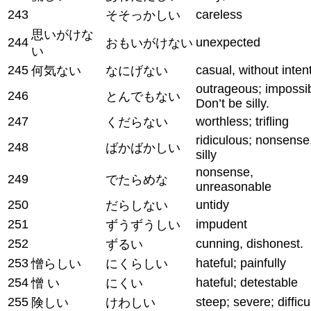
243
careless
そそっかしい
思いがけな
244
unexpected
おもいがけない
い
245
casual, without inten
何気ない
なにげない
outrageous; impossib
246
とんでもない
Don’t be silly.
247
worthless; trifling
くだらない
ridiculous; nonsense
248
ばかばかしい
silly
nonsense,
249
でたらめな
unreasonable
250
untidy
だらしない
251
impudent
ずうずうしい
252
cunning, dishonest.
ずるい
253
hateful; painfully
憎らしい
にくらしい
254
hateful; detestable
憎 い
にくい
255
steep; severe; difficu
険しい
けわしい