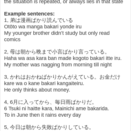
the situation is repeated, or always lies in that state
Example sentences:
1, 弟は漫画ばかり読んでいる
Otōto wa manga bakari yonde iru
My younger brother didn’t study but only read
comics
2, 母は朝から晩まで小言ばかり言っている。
Haha wa asa kara ban made kogoto bakari itte iru.
My mother was nagging from morning till night
3, かれはおかねばかりかんがえている。お金だけ
kare wa o kane bakari kangaiteiru.
He only thinks about money.
4, 6月に入ってから、毎日雨ばかりだ。
6 Tsuki ni haitte kara, Mainichi ame bakarida.
To in June then it rains every day
5, 今日は朝から失敗ばかりしている。